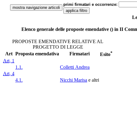
primi firmatari e occorrenze:
Le
Elenco generale delle proposte emendative () in II Commi
PROPOSTE EMENDATIVE RELATIVE AL
PROGETTO DI LEGGE
*
Art
Proposta emendativa
Firmatari
Esito
Art. 1
1.1.
Colletti Andrea
Art. 4
4.1.
Nicchi Marisa
e altri