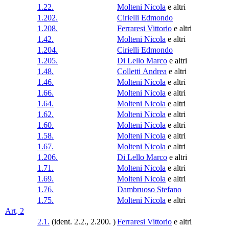
1.22.
Molteni Nicola
e altri
1.202.
Cirielli Edmondo
1.208.
Ferraresi Vittorio
e altri
1.42.
Molteni Nicola
e altri
1.204.
Cirielli Edmondo
1.205.
Di Lello Marco
e altri
1.48.
Colletti Andrea
e altri
1.46.
Molteni Nicola
e altri
1.66.
Molteni Nicola
e altri
1.64.
Molteni Nicola
e altri
1.62.
Molteni Nicola
e altri
1.60.
Molteni Nicola
e altri
1.58.
Molteni Nicola
e altri
1.67.
Molteni Nicola
e altri
1.206.
Di Lello Marco
e altri
1.71.
Molteni Nicola
e altri
1.69.
Molteni Nicola
e altri
1.76.
Dambruoso Stefano
1.75.
Molteni Nicola
e altri
Art. 2
2.1.
(ident. 2.2., 2.200. )
Ferraresi Vittorio
e altri