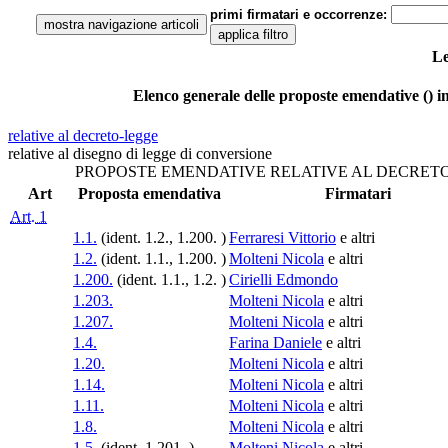
primi firmatari e occorrenze:
Le
Elenco generale delle proposte emendative () in
relative al decreto-legge
relative al disegno di legge di conversione
PROPOSTE EMENDATIVE RELATIVE AL
DECRET
Art
Proposta emendativa
Firmatari
Art. 1
1.1.
(ident. 1.2., 1.200. )
Ferraresi Vittorio
e altri
1.2.
(ident. 1.1., 1.200. )
Molteni Nicola
e altri
1.200.
(ident. 1.1., 1.2. )
Cirielli Edmondo
1.203.
Molteni Nicola
e altri
1.207.
Molteni Nicola
e altri
1.4.
Farina Daniele
e altri
1.20.
Molteni Nicola
e altri
1.14.
Molteni Nicola
e altri
1.11.
Molteni Nicola
e altri
1.8.
Molteni Nicola
e altri
1.5.
(ident. 1.201. )
Molteni Nicola
e altri