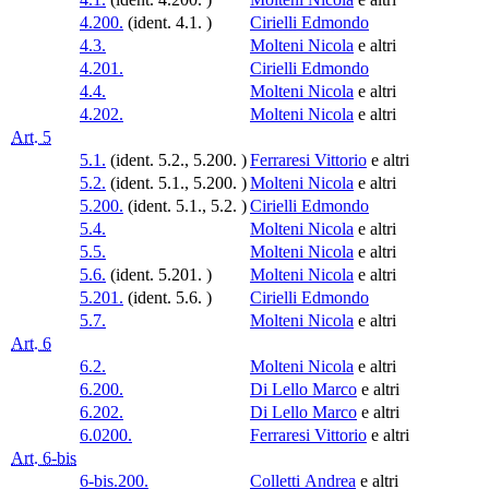
4.200.
(ident. 4.1. )
Cirielli Edmondo
4.3.
Molteni Nicola
e altri
4.201.
Cirielli Edmondo
4.4.
Molteni Nicola
e altri
4.202.
Molteni Nicola
e altri
Art. 5
5.1.
(ident. 5.2., 5.200. )
Ferraresi Vittorio
e altri
5.2.
(ident. 5.1., 5.200. )
Molteni Nicola
e altri
5.200.
(ident. 5.1., 5.2. )
Cirielli Edmondo
5.4.
Molteni Nicola
e altri
5.5.
Molteni Nicola
e altri
5.6.
(ident. 5.201. )
Molteni Nicola
e altri
5.201.
(ident. 5.6. )
Cirielli Edmondo
5.7.
Molteni Nicola
e altri
Art. 6
6.2.
Molteni Nicola
e altri
6.200.
Di Lello Marco
e altri
6.202.
Di Lello Marco
e altri
6.0200.
Ferraresi Vittorio
e altri
Art. 6-bis
6-bis.200.
Colletti Andrea
e altri