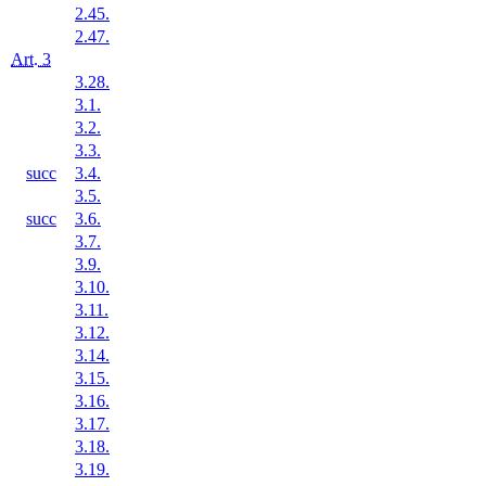
2.45.
2.47.
Art. 3
3.28.
3.1.
3.2.
3.3.
succ
3.4.
3.5.
succ
3.6.
3.7.
3.9.
3.10.
3.11.
3.12.
3.14.
3.15.
3.16.
3.17.
3.18.
3.19.