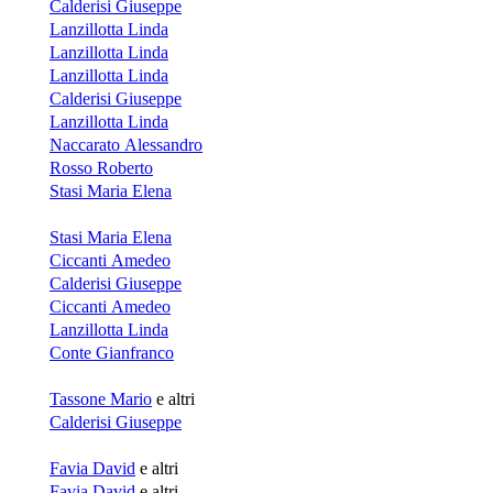
Calderisi Giuseppe
Lanzillotta Linda
Lanzillotta Linda
Lanzillotta Linda
Calderisi Giuseppe
Lanzillotta Linda
Naccarato Alessandro
Rosso Roberto
Stasi Maria Elena
Stasi Maria Elena
Ciccanti Amedeo
Calderisi Giuseppe
Ciccanti Amedeo
Lanzillotta Linda
Conte Gianfranco
Tassone Mario
e altri
Calderisi Giuseppe
Favia David
e altri
Favia David
e altri