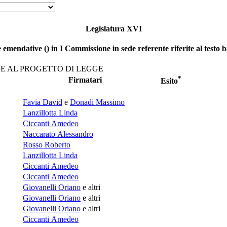
Legislatura XVI
 emendative () in I Commissione in sede referente riferite al testo b
E AL PROGETTO DI LEGGE
*
Firmatari
Esito
Favia David
e
Donadi Massimo
Lanzillotta Linda
Ciccanti Amedeo
Naccarato Alessandro
Rosso Roberto
Lanzillotta Linda
Ciccanti Amedeo
Ciccanti Amedeo
Giovanelli Oriano
e altri
Giovanelli Oriano
e altri
Giovanelli Oriano
e altri
Ciccanti Amedeo