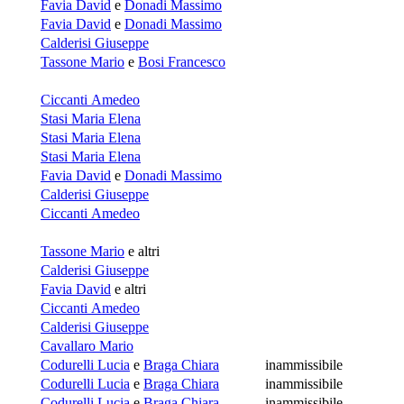
Favia David
e
Donadi Massimo
Favia David
e
Donadi Massimo
Calderisi Giuseppe
Tassone Mario
e
Bosi Francesco
Ciccanti Amedeo
Stasi Maria Elena
Stasi Maria Elena
Stasi Maria Elena
Favia David
e
Donadi Massimo
Calderisi Giuseppe
Ciccanti Amedeo
Tassone Mario
e altri
Calderisi Giuseppe
Favia David
e altri
Ciccanti Amedeo
Calderisi Giuseppe
Cavallaro Mario
Codurelli Lucia
e
Braga Chiara
inammissibile
Codurelli Lucia
e
Braga Chiara
inammissibile
Codurelli Lucia
e
Braga Chiara
inammissibile