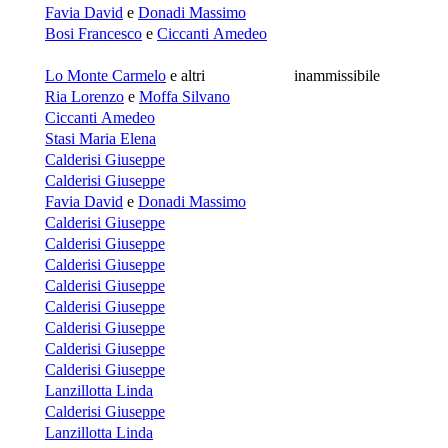
Favia David
e
Donadi Massimo
Bosi Francesco
e
Ciccanti Amedeo
Lo Monte Carmelo
e altri
inammissibile
Ria Lorenzo
e
Moffa Silvano
Ciccanti Amedeo
Stasi Maria Elena
Calderisi Giuseppe
Calderisi Giuseppe
Favia David
e
Donadi Massimo
Calderisi Giuseppe
Calderisi Giuseppe
Calderisi Giuseppe
Calderisi Giuseppe
Calderisi Giuseppe
Calderisi Giuseppe
Calderisi Giuseppe
Calderisi Giuseppe
Lanzillotta Linda
Calderisi Giuseppe
Lanzillotta Linda