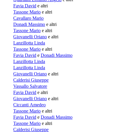
Favia David
e altri
Tassone Mario
e altri
Cavallaro Mario
Donadi Massimo
e altri
Tassone Mario
e altri
Giovanelli Oriano
e altri
Lanzillotta Linda
Tassone Mario
e altri
Favia David
e
Donadi Massimo
Lanzillotta Linda
Lanzillotta Linda
Giovanelli Oriano
e altri
Calderisi Giuseppe
Vassallo Salvatore
Favia David
e altri
Giovanelli Oriano
e altri
Ciccanti Amedeo
Tassone Mario
e altri
Favia David
e
Donadi Massimo
Tassone Mario
e altri
Calderisi Giuseppe