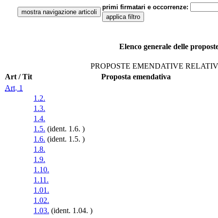
primi firmatari e occorrenze:
Elenco generale delle proposte
PROPOSTE EMENDATIVE RELATIV
Art / Tit
Proposta emendativa
Art. 1
1.2.
1.3.
1.4.
1.5.
(ident. 1.6. )
1.6.
(ident. 1.5. )
1.8.
1.9.
1.10.
1.11.
1.01.
1.02.
1.03.
(ident. 1.04. )