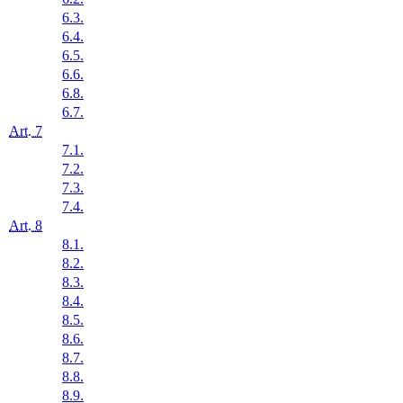
6.3.
6.4.
6.5.
6.6.
6.8.
6.7.
Art. 7
7.1.
7.2.
7.3.
7.4.
Art. 8
8.1.
8.2.
8.3.
8.4.
8.5.
8.6.
8.7.
8.8.
8.9.