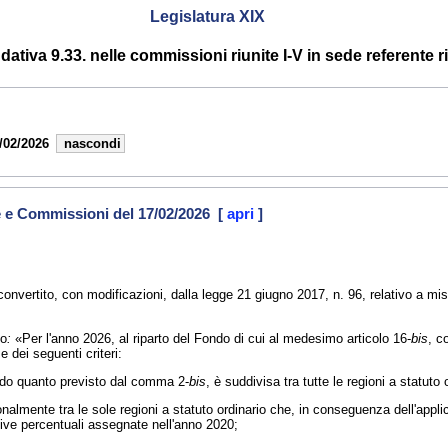
Legislatura XIX
tiva 9.33. nelle commissioni riunite I-V in sede referente rif
/02/2026
nascondi
e e Commissioni del 17/02/2026 [
apri
]
 convertito, con modificazioni, dalla legge 21 giugno 2017, n. 96, relativo a mi
do
:
«Per l'anno 2026, al riparto del Fondo di cui al medesimo articolo 16-
bis
, c
 dei seguenti criteri:
o quanto previsto dal comma 2-
bis
, è suddivisa tra tutte le regioni a statuto
mente tra le sole regioni a statuto ordinario che, in conseguenza dell'applica
tive percentuali assegnate nell'anno 2020;