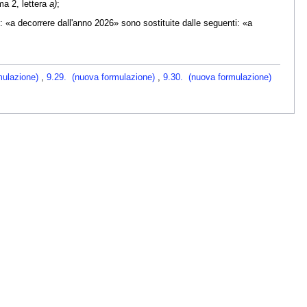
a 2, lettera
a)
;
: «a decorrere dall'anno 2026» sono sostituite dalle seguenti: «a
mulazione)
,
9.29. (nuova formulazione)
,
9.30. (nuova formulazione)