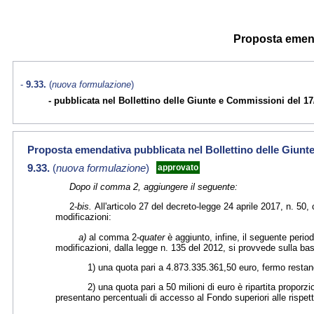
Proposta emenda
9.33.
(
nuova formulazione
)
pubblicata nel Bollettino delle Giunte e Commissioni del 17
Proposta emendativa pubblicata nel Bollettino delle Giunt
9.33.
(
nuova formulazione
)
approvato
Dopo il comma 2, aggiungere il seguente:
2-
bis.
All'articolo 27 del decreto-legge 24 aprile 2017, n. 50,
modificazioni:
a)
al comma 2-
quater
è aggiunto, infine, il seguente perio
modificazioni, dalla legge n. 135 del 2012, si provvede sulla base
1) una quota pari a 4.873.335.361,50 euro, fermo restand
2) una quota pari a 50 milioni di euro è ripartita proporzional
presentano percentuali di accesso al Fondo superiori alle rispet