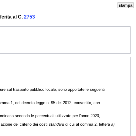
stampa
erita al C.
2753
sure sul trasporto pubblico locale, sono apportate le seguenti
omma 1, del decreto-legge n. 95 del 2012, convertito, con
 ordinario secondo le percentuali utilizzate per l'anno 2020;
zione del criterio dei costi
standard
di cui al comma 2, lettera
a)
,