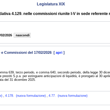
Legislatura XIX
iva 4.129. nelle commissioni riunite I-V in sede referente ri
/02/2026
nascondi
e e Commissioni del 17/02/2026 [
apri
]
1, comma 639, terzo periodo, e comma 640, secondo periodo, della legge 30 dicem
 prestiti S.p.a. per estinguere anticipazioni di liquidità, è prorogato al 30 april
data del 31 dicembre 2025.
ne)
,
4.178. (nuova formulazione)
,
4.77. (nuova formulazione)