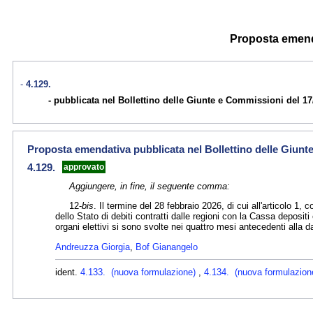
Proposta emendat
4.129.
pubblicata nel Bollettino delle Giunte e Commissioni del 17
Proposta emendativa pubblicata nel Bollettino delle Giunt
4.129.
approvato
Aggiungere, in fine, il seguente comma:
12-
bis
. Il termine del 28 febbraio 2026, di cui all'articolo 
dello Stato di debiti contratti dalle regioni con la Cassa depositi e
organi elettivi si sono svolte nei quattro mesi antecedenti alla 
Andreuzza Giorgia
,
Bof Gianangelo
ident.
4.133. (nuova formulazione)
,
4.134. (nuova formulazio