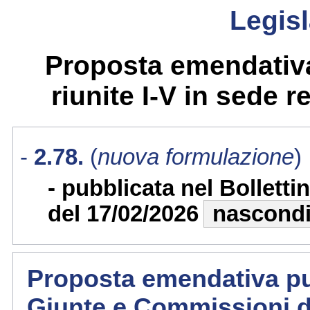
Legisl
Proposta emendativa
riunite I-V in sede re
2.78.
(
nuova formulazione
)
pubblicata nel Bollett
del 17/02/2026
nascond
Proposta emendativa pub
Giunte e Commissioni d