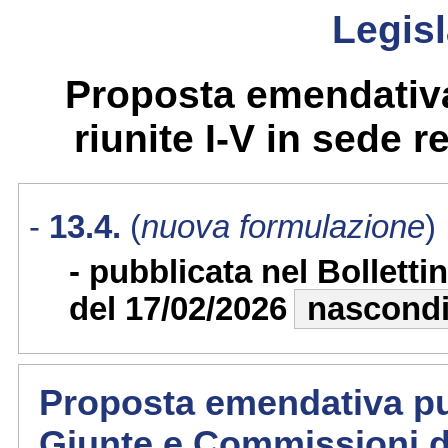
Legisl
Proposta emendativa
riunite I-V in sede re
13.4.
(
nuova formulazione
)
pubblicata nel Bollett
del 17/02/2026
nascond
Proposta emendativa pub
Giunte e Commissioni d