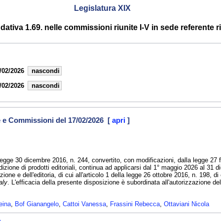
Legislatura XIX
tiva 1.69. nelle commissioni riunite I-V in sede referente rif
/02/2026
nascondi
/02/2026
nascondi
e e Commissioni del 17/02/2026 [
apri
]
-legge 30 dicembre 2016, n. 244, convertito, con modificazioni, dalla legge 27 f
edizione di prodotti editoriali, continua ad applicarsi dal 1° maggio 2026 al 31 d
azione e dell'editoria, di cui all'articolo 1 della legge 26 ottobre 2016, n. 198,
aly
. L'efficacia della presente disposizione è subordinata all'autorizzazione d
eina
,
Bof Gianangelo
,
Cattoi Vanessa
,
Frassini Rebecca
,
Ottaviani Nicola