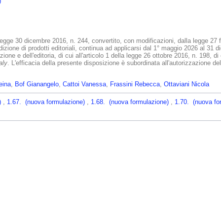
)
-legge 30 dicembre 2016, n. 244, convertito, con modificazioni, dalla legge 27 f
edizione di prodotti editoriali, continua ad applicarsi dal 1° maggio 2026 al 31 d
azione e dell'editoria, di cui all'articolo 1 della legge 26 ottobre 2016, n. 198,
aly
. L'efficacia della presente disposizione è subordinata all'autorizzazione d
eina
,
Bof Gianangelo
,
Cattoi Vanessa
,
Frassini Rebecca
,
Ottaviani Nicola
)
,
1.67. (nuova formulazione)
,
1.68. (nuova formulazione)
,
1.70. (nuova fo