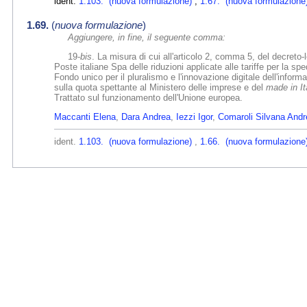
ident.
1.103. (nuova formulazione)
,
1.67. (nuova formulazione
1.69.
(
nuova formulazione
)
Aggiungere, in fine, il seguente comma:
19-
bis
. La misura di cui all'articolo 2, comma 5, del decreto
Poste italiane Spa delle riduzioni applicate alle tariffe per la sp
Fondo unico per il pluralismo e l'innovazione digitale dell'inform
sulla quota spettante al Ministero delle imprese e del
made in It
Trattato sul funzionamento dell'Unione europea.
Maccanti Elena
,
Dara Andrea
,
Iezzi Igor
,
Comaroli Silvana Andr
ident.
1.103. (nuova formulazione)
,
1.66. (nuova formulazione