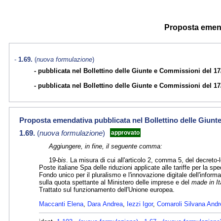
Proposta emenda
1.69.
(
nuova formulazione
)
pubblicata nel Bollettino delle Giunte e Commissioni del 17
pubblicata nel Bollettino delle Giunte e Commissioni del 17
Proposta emendativa pubblicata nel Bollettino delle Giunt
1.69.
(
nuova formulazione
)
approvato
Aggiungere, in fine, il seguente comma:
19-
bis
. La misura di cui all'articolo 2, comma 5, del decreto
Poste italiane Spa delle riduzioni applicate alle tariffe per la sp
Fondo unico per il pluralismo e l'innovazione digitale dell'inform
sulla quota spettante al Ministero delle imprese e del
made in It
Trattato sul funzionamento dell'Unione europea.
Maccanti Elena
,
Dara Andrea
,
Iezzi Igor
,
Comaroli Silvana Andr