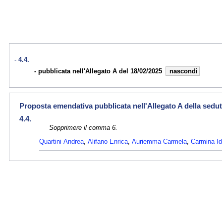
4.4.
pubblicata nell'Allegato A del 18/02/2025
nascondi
Proposta emendativa pubblicata nell'Allegato A della sedut
4.4.
Sopprimere il comma 6.
Quartini Andrea
,
Alifano Enrica
,
Auriemma Carmela
,
Carmina I