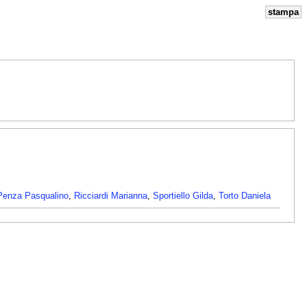
stampa
Penza Pasqualino
,
Ricciardi Marianna
,
Sportiello Gilda
,
Torto Daniela