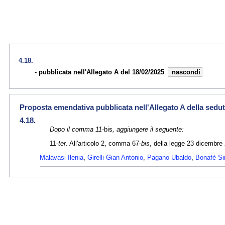
4.18.
pubblicata nell'Allegato A del 18/02/2025
nascondi
Proposta emendativa pubblicata nell'Allegato A della sedut
4.18.
Dopo il comma 11-
bis
, aggiungere il seguente:
11-
ter
. All'articolo 2, comma 67-
bis
, della legge 23 dicembre 
Malavasi Ilenia
,
Girelli Gian Antonio
,
Pagano Ubaldo
,
Bonafè S