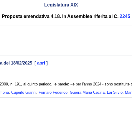
Legislatura XIX
Proposta emendativa 4.18. in Assemblea riferita al C.
2245
a del 18/02/2025 [
apri
]
2009, n. 191, al quinto periodo, le parole: «e per l'anno 2024» sono sostituite 
imona
,
Cuperlo Gianni
,
Fornaro Federico
,
Guerra Maria Cecilia
,
Lai Silvio
,
Man