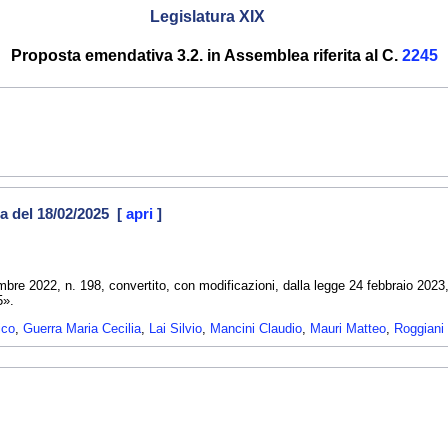
Legislatura XIX
Proposta emendativa 3.2. in Assemblea riferita al C.
2245
a del 18/02/2025 [
apri
]
mbre 2022, n. 198, convertito, con modificazioni, dalla legge 24 febbraio 2023
5».
ico
,
Guerra Maria Cecilia
,
Lai Silvio
,
Mancini Claudio
,
Mauri Matteo
,
Roggiani 