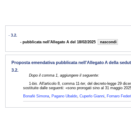
3.2.
pubblicata nell'Allegato A del 18/02/2025
nascondi
Proposta emendativa pubblicata nell'Allegato A della sedut
3.2.
Dopo il comma 1, aggiungere il seguente:
1-
bis
. All'articolo 8, comma 11-
ter
, del decreto-legge 29 dice
sostituite dalle seguenti: «sono prorogati sino al 31 maggio 202
Bonafè Simona
,
Pagano Ubaldo
,
Cuperlo Gianni
,
Fornaro Feder