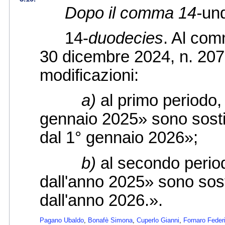
Dopo il comma 14-
un
14-
duodecies
. Al com
30 dicembre 2024, n. 207
modificazioni:
a)
al primo periodo, 
gennaio 2025» sono sostit
dal 1° gennaio 2026»;
b)
al secondo period
dall'anno 2025» sono sost
dall'anno 2026.».
Pagano Ubaldo
,
Bonafè Simona
,
Cuperlo Gianni
,
Fornaro Feder