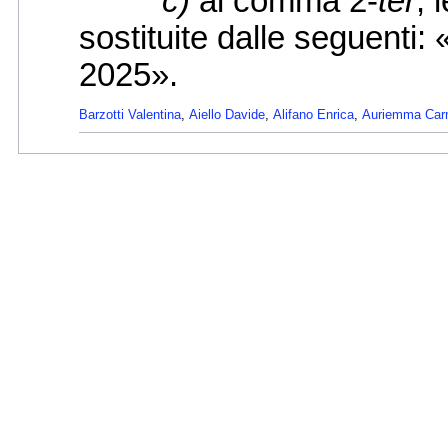
c)
al comma 2-
ter
, 
sostituite dalle seguenti:
2025».
Barzotti Valentina
,
Aiello Davide
,
Alifano Enrica
,
Auriemma Car