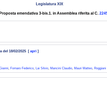
Legislatura XIX
Proposta emendativa 3-bis.1. in Assemblea riferita al C.
224
a del 18/02/2025 [
apri
]
Gianni
,
Fornaro Federico
,
Lai Silvio
,
Mancini Claudio
,
Mauri Matteo
,
Roggiani 