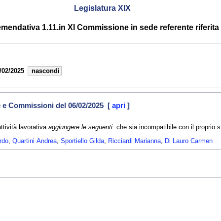
Legislatura XIX
mendativa 1.11.in XI Commissione in sede referente riferita 
/02/2025
nascondi
e e Commissioni del 06/02/2025 [
apri
]
ttività lavorativa
aggiungere le seguenti:
che sia incompatibile con il proprio s
rdo
,
Quartini Andrea
,
Sportiello Gilda
,
Ricciardi Marianna
,
Di Lauro Carmen