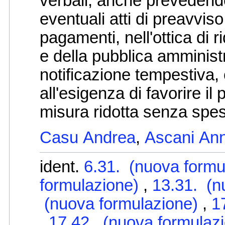
verbali, anche prevedendo
eventuali atti di preavvi
pagamenti, nell'ottica di ri
e della pubblica amminis
notificazione tempestiva, 
all'esigenza di favorire i
misura ridotta senza spese
Casu Andrea
,
Ascani An
ident.
6.31. (nuova formu
formulazione)
,
13.31. (n
(nuova formulazione)
,
1
,
17.42. (nuova formulaz