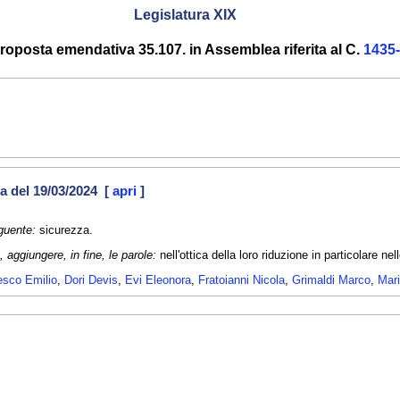
Legislatura XIX
roposta emendativa 35.107. in Assemblea riferita al C.
1435
a del 19/03/2024 [
apri
]
guente:
sicurezza.
giungere, in fine, le parole:
nell'ottica della loro riduzione in particolare nell
cesco Emilio
,
Dori Devis
,
Evi Eleonora
,
Fratoianni Nicola
,
Grimaldi Marco
,
Mar