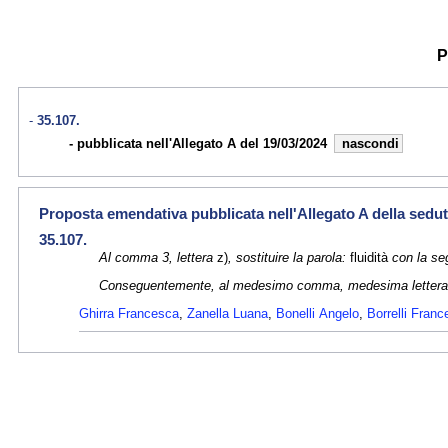
P
35.107.
pubblicata nell'Allegato A del 19/03/2024
nascondi
Proposta emendativa pubblicata nell'Allegato A della sedut
35.107.
Al comma 3, lettera
z)
, sostituire la parola:
fluidità
con la se
Conseguentemente, al medesimo comma, medesima lettera, ag
Ghirra Francesca
,
Zanella Luana
,
Bonelli Angelo
,
Borrelli Fran