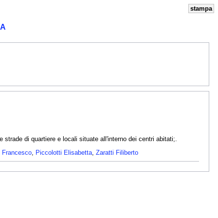
stampa
-A
e strade di quartiere e locali situate all'interno dei centri abitati;.
i Francesco
,
Piccolotti Elisabetta
,
Zaratti Filiberto