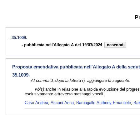
Pr
35.1009.
pubblicata nell'Allegato A del 19/03/2024
nascondi
Proposta emendativa pubblicata nell'Allegato A della sedut
35.1009.
Al comma 3, dopo la lettera
r)
, aggiungere la seguente:
r-bis)
anche in relazione alla rapida evoluzione del progress
esclusivamente attraverso messaggi vocali.
Casu Andrea
,
Ascani Anna
,
Barbagallo Anthony Emanuele
,
Bak