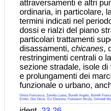
attraversamenti e altri pun
ordinaria, in particolare, l
termini indicati nel period
dossi e rialzi del piano s
particolari trattamenti supe
disassamenti,
chicanes
, 
restringimenti centrali o l
sezione stradale, isole di
e prolungamenti dei marci
funzionale o urbano, anc
Ghirra Francesca
,
Zanella Luana
,
Bonelli Angelo
,
Borrelli Fran
Emilio
,
Dori Devis
,
Evi Eleonora
,
Fratoianni Nicola
,
Grimaldi Ma
ident.
23.26.