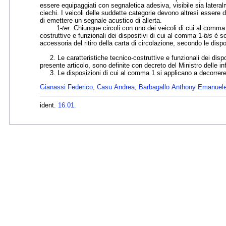
essere equipaggiati con segnaletica adesiva, visibile sia lateralm
ciechi. I veicoli delle suddette categorie devono altresì essere do
di emettere un segnale acustico di allerta.
1-
ter
. Chiunque circoli con uno dei veicoli di cui al comma
costruttive e funzionali dei dispositivi di cui al comma 1-
bis
è so
accessoria del ritiro della carta di circolazione, secondo le dispo
2. Le caratteristiche tecnico-costruttive e funzionali dei dispos
presente articolo, sono definite con decreto del Ministro delle inf
3. Le disposizioni di cui al comma 1 si applicano a decorrere d
Gianassi Federico
,
Casu Andrea
,
Barbagallo Anthony Emanuel
ident.
16.01.