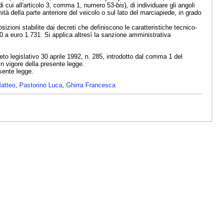
 di cui all'articolo 3, comma 1, numero 53-
bis
), di individuare gli angoli
mità della parte anteriore del veicolo o sul lato del marciapiede, in grado
osizioni stabilite dai decreti che definiscono le caratteristiche tecnico-
a euro 1.731. Si applica altresì la sanzione amministrativa
reto legislativo 30 aprile 1992, n. 285, introdotto dal comma 1 del
 in vigore della presente legge.
sente legge.
atteo
,
Pastorino Luca
,
Ghirra Francesca