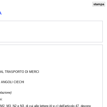
stampa
A
 AL TRASPORTO DI MERCI
 ANGOLI CIECHI
olazione)
i:
e M2, M3, N2 e N3, di cui alle lettere
b)
e
c)
dell'articolo 47, devono