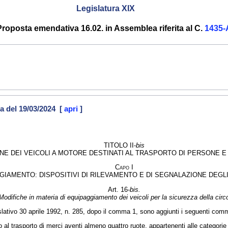
Legislatura XIX
Proposta emendativa 16.02. in Assemblea riferita al C.
1435-
a del 19/03/2024 [
apri
]
TITOLO II-
bis
NE DEI VEICOLI A MOTORE DESTINATI AL TRASPORTO DI PERSONE E
Capo
I
IAMENTO: DISPOSITIVI DI RILEVAMENTO E DI SEGNALAZIONE DEGLI
Art. 16-
bis.
Modifiche in materia di equipaggiamento dei veicoli per la sicurezza della circ
islativo 30 aprile 1992, n. 285, dopo il comma 1, sono aggiunti i seguenti comm
 o al trasporto di merci aventi almeno quattro ruote, appartenenti alle categori