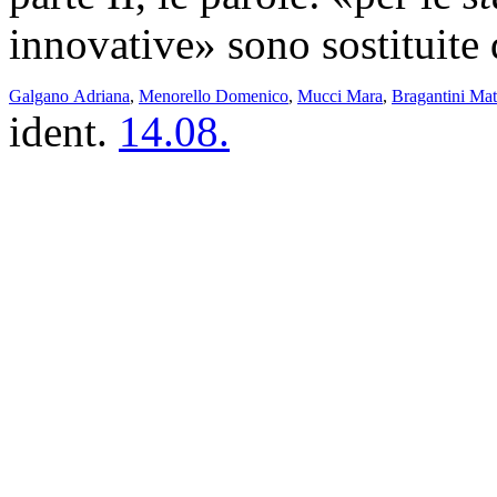
innovative» sono sostituite 
Galgano Adriana
,
Menorello Domenico
,
Mucci Mara
,
Bragantini Mat
ident.
14.08.