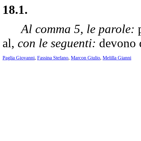
18.1.
Al comma 5, le parole:
p
al,
con le seguenti:
devono d
Paglia Giovanni
,
Fassina Stefano
,
Marcon Giulio
,
Melilla Gianni