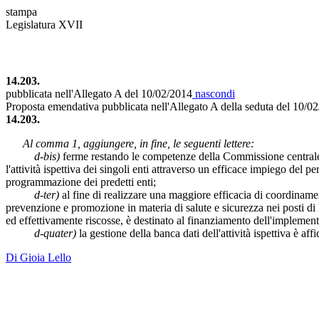
stampa
Legislatura XVII
14.203.
pubblicata nell'Allegato A del 10/02/2014
nascondi
Proposta emendativa pubblicata nell'Allegato A della seduta del 10/
14.203.
Al comma 1, aggiungere, in fine, le seguenti lettere:
d-bis)
ferme restando le competenze della Commissione centrale di 
l'attività ispettiva dei singoli enti attraverso un efficace impiego del
programmazione dei predetti enti;
d-ter)
al fine di realizzare una maggiore efficacia di coordinament
prevenzione e promozione in materia di salute e sicurezza nei posti di l
ed effettivamente riscosse, è destinato al finanziamento dell'implementaz
d-quater)
la gestione della banca dati dell'attività ispettiva è aff
Di Gioia Lello