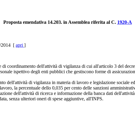
Proposta emendativa 14.203. in Assemblea riferita al C.
1920-A
02/2014 [
apri
]
coordinamento dell'attività di vigilanza di cui all'articolo 3 del decreto
 personale ispettivo degli enti pubblici che gestiscono forme di assicurazi
o dell'attività di vigilanza in materia di lavoro e legislazione sociale e
avoro, la percentuale dello 0,035 per cento delle sanzioni amministrative 
ione dell'attività di ricerca e informazione della banca dati dell'attività 
idata, senza ulteriori oneri di spese aggiuntive, all'INPS.