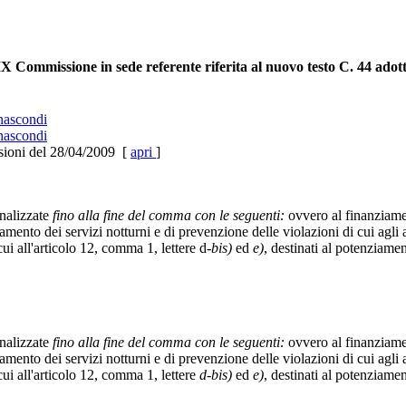
X Commissione in sede referente riferita al nuovo testo C. 44 adott
ascondi
ascondi
sioni del 28/04/2009 [
apri
]
nalizzate
fino alla fine del comma con le seguenti:
ovvero al finanziament
amento dei servizi notturni e di prevenzione delle violazioni di cui agli 
cui all'articolo 12, comma 1, lettere d-
bis)
ed
e)
, destinati al potenziamen
nalizzate
fino alla fine del comma con le seguenti:
ovvero al finanziament
amento dei servizi notturni e di prevenzione delle violazioni di cui agli 
cui all'articolo 12, comma 1, lettere
d-bis)
ed
e)
, destinati al potenziamen