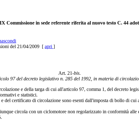
X Commissione in sede referente riferita al nuovo testo C. 44 adot
ascondi
sioni del 21/04/2009 [
apri
]
Art. 21-
bis
.
icolo 97 del decreto legislativo n. 285 del 1992, in materia di circolazi
circolazione e della targa di cui all'articolo 97, comma 1, del decreto l
rmativi e statistici.
 e del certificato di circolazione sono esenti dall'imposta di bollo di cu
chiunque circola con un ciclomotore non regolarizzato in conformità alle d
.