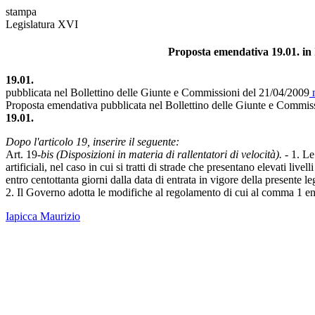
stampa
Legislatura XVI
Proposta emendativa 19.01. in I
19.01.
pubblicata nel Bollettino delle Giunte e Commissioni del 21/04/2009
n
Proposta emendativa pubblicata nel Bollettino delle Giunte e Commis
19.01.
Dopo l'articolo 19, inserire il seguente:
Art. 19-
bis (Disposizioni in materia di rallentatori di velocità).
- 1. Le
artificiali, nel caso in cui si tratti di strade che presentano elevati liv
entro centottanta giorni dalla data di entrata in vigore della present
2. Il Governo adotta le modifiche al regolamento di cui al comma 1 entr
Iapicca Maurizio