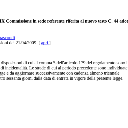
X Commissione in sede referente riferita al nuovo testo C. 44 adot
ascondi
sioni del 21/04/2009 [
apri
]
 disposizioni di cui al comma 5 dell'articolo 179 del regolamento sono in
elli di incidentalità. Le strade di cui al periodo precedente sono individuat
e legge e da aggiornare successivamente con cadenza almeno triennale.
o sessanta giorni dalla data di entrata in vigore della presente legge.