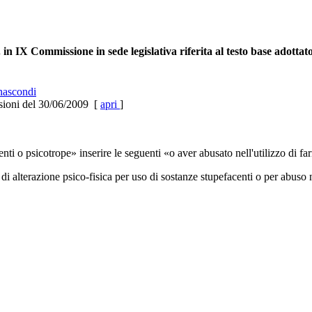
n IX Commissione in sede legislativa riferita al testo base adottat
ascondi
sioni del 30/06/2009 [
apri
]
i o psicotrope» inserire le seguenti «o aver abusato nell'utilizzo di fa
di alterazione psico-fisica per uso di sostanze stupefacenti o per abuso 