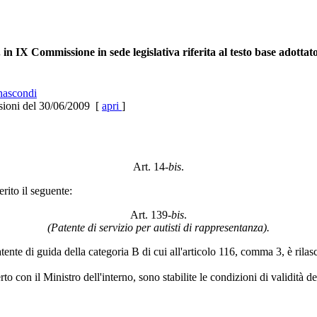
n IX Commissione in sede legislativa riferita al testo base adottat
ascondi
sioni del 30/06/2009 [
apri
]
Art. 14
-bis
.
rito il seguente:
Art. 139-
bis
.
(Patente di servizio per autisti di rappresentanza).
nte di guida della categoria B di cui all'articolo 116, comma 3, è rilascia
erto con il Ministro dell'interno, sono stabilite le condizioni di validità 