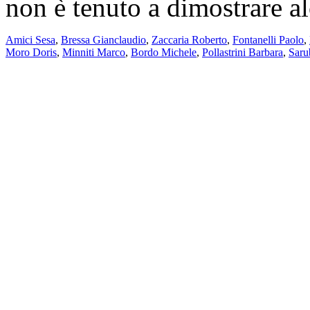
non è tenuto a dimostrare al
Amici Sesa
,
Bressa Gianclaudio
,
Zaccaria Roberto
,
Fontanelli Paolo
,
Moro Doris
,
Minniti Marco
,
Bordo Michele
,
Pollastrini Barbara
,
Saru