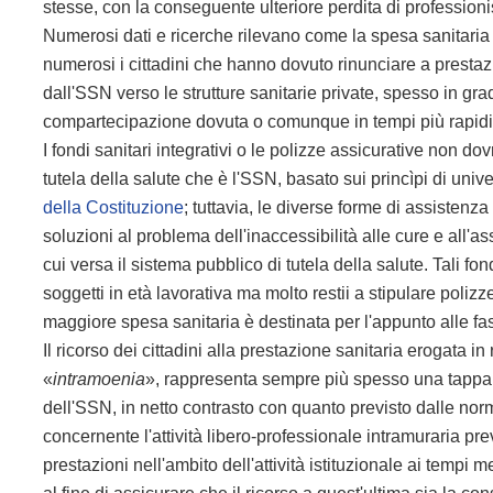
stesse, con la conseguente ulteriore perdita di professionis
Numerosi dati e ricerche rilevano come la spesa sanitari
numerosi i cittadini che hanno dovuto rinunciare a prestazi
dall'SSN verso le strutture sanitarie private, spesso in grado
compartecipazione dovuta o comunque in tempi più rapidi ris
I fondi sanitari integrativi o le polizze assicurative non do
tutela della salute che è l'SSN, basato sui princìpi di univer
della Costituzione
; tuttavia, le diverse forme di assisten
soluzioni al problema dell'inaccessibilità alle cure e all'a
cui versa il sistema pubblico di tutela della salute. Tali fon
soggetti in età lavorativa ma molto restii a stipulare polizz
maggiore spesa sanitaria è destinata per l'appunto alle f
Il ricorso dei cittadini alla prestazione sanitaria erogata i
«
intramoenia
», rappresenta sempre più spesso una tappa ob
dell'SSN, in netto contrasto con quanto previsto dalle norm
concernente l'attività libero-professionale intramuraria pr
prestazioni nell'ambito dell'attività istituzionale ai tempi 