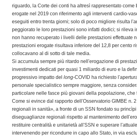
riguardo, la Corte dei conti ha altresì rappresentato come 
erogate nel 2019 con riferimento agli interventi cardio-v
eseguiti entro trenta giorni; solo di poco migliore risulta 
peggiorato le loro prestazioni sono infatti dodici; si rileva
non hanno recuperato i livelli delle prestazioni effettuat
prestazioni erogate risultava inferiore del 12,8 per cento r
collocavano al di sotto di tale media.
Si accumula sempre più ritardo nell'erogazione di prestazi
investimenti dedicati per quasi 1 miliardo di euro e la defin
progressivo impatto del
long
-COVID ha richiesto l'apertura
personale specialistico sempre maggiore, senza considerar
particolare nelle fasce più giovani della popolazione, che 
Come si evince dal rapporto dell'Osservatorio GIMBE n. 2 
regionali in sanità», a fronte di un SSN fondato su princìpi
diseguaglianze regionali rispetto al mantenimento dell'ero
restituire centralità e unitarietà all'SSN e superare l'attua
intervenendo per ricondurre in capo allo Stato, in via esclu