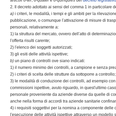
articoli 8-
ter
, 8-
quater
e 8-
quinquies
del
decreto legislati
2. Il decreto adottato ai sensi del comma 1 in particolare d
a)
i criteri, le modalità, i tempi e gli ambiti per la rilevazi
pubblicazione, o comunque l'attivazione di misure di traspa
personali, relativamente a:
1) la struttura del mercato, ovvero dell'atto di determinazion
l'offerta risulti carente;
2) l'elenco dei soggetti autorizzati;
3) gli esiti delle attività ispettive;
b)
un piano di controlli ove siano indicati:
1) il numero minimo dei controlli, a campione e senza prea
2) i criteri di scelta delle strutture da sottoporre a controllo;
3) le modalità di conduzione dei controlli, ad esempio con
commissioni ispettive, avuto riguardo, in quest'ultimo cas
personale proveniente da aziende diverse da quelle di compe
anche nella forma di accordi tra aziende sanitarie confinan
4) i requisiti soggettivi per la nomina a componente delle c
l'esecuzione delle attività ispettive attraverso un modello