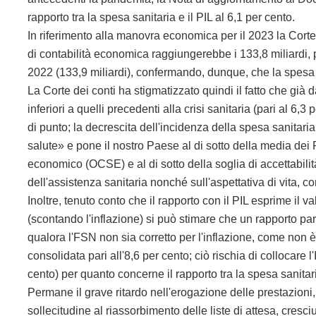
rapporto tra la spesa sanitaria e il PIL al 6,1 per cento.
In riferimento alla manovra economica per il 2023 la Corte 
di contabilità economica raggiungerebbe i 133,8 miliardi, p
2022 (133,9 miliardi), confermando, dunque, che la spesa sa
La Corte dei conti ha stigmatizzato quindi il fatto che già dal
inferiori a quelli precedenti alla crisi sanitaria (pari al 6
di punto; la decrescita dell'incidenza della spesa sanita
salute» e pone il nostro Paese al di sotto della media dei
economico (OCSE) e al di sotto della soglia di accettabilità,
dell'assistenza sanitaria nonché sull'aspettativa di vita, c
Inoltre, tenuto conto che il rapporto con il PIL esprime il va
(scontando l'inflazione) si può stimare che un rapporto par
qualora l'FSN non sia corretto per l'inflazione, come non 
consolidata pari all'8,6 per cento; ciò rischia di collocare 
cento) per quanto concerne il rapporto tra la spesa sanita
Permane il grave ritardo nell'erogazione delle prestazion
sollecitudine al riassorbimento delle liste di attesa, cre