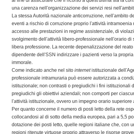
al fine di assicurare che il ricorso a quest'ultima sia la c
una carenza nell'organizzazione dei servizi resi nell'ambito 
La stessa Autorità nazionale anticorruzione, nell'ambito d
eventi a rischio di corruzione proprio l'attività intramoenia
accesso alle prestazioni in regime assistenziale, di violazio
svolgimento dell'attività libero-professionale nell'orario di 
libera professione. La recente depenalizzazione del reato 
dipendente dell'SSN indirizzare i pazienti verso la propria 
immorale.
Come indicato anche nel sito
internet
istituzionale dell'Age
professionale intramuraria può essere autorizzata a condizi
istituzionale; non contrasti o pregiudichi i fini istituzional
pregiudichi gli obiettivi aziendali; non comporti per ciasc
l'attività istituzionale, ovvero un impegno orario superiore 
Per quanto concerne il numero di posti letto della rete ospeda
collocandosi al di sotto della media europea, pari a 5,5 po
dotazione dei posti letto, quelle regioni italiane che, con un
regioni ritenute virtuose proprio attraverso le risorse proven