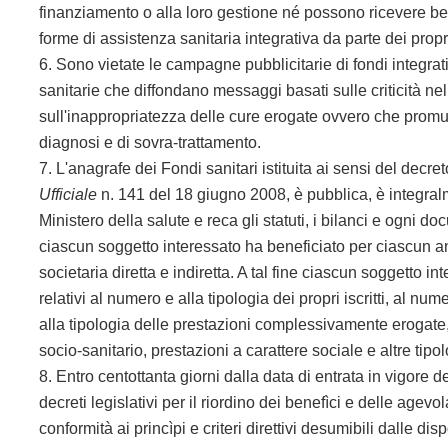
finanziamento o alla loro gestione né possono ricevere b
forme di assistenza sanitaria integrativa da parte dei propri 
6. Sono vietate le campagne pubblicitarie di fondi integrat
sanitarie che diffondano messaggi basati sulle criticità nel
sull'inappropriatezza delle cure erogate ovvero che prom
diagnosi e di sovra-trattamento.
7. L'anagrafe dei Fondi sanitari istituita ai sensi del decre
Ufficiale
n. 141 del 18 giugno 2008, è pubblica, è integral
Ministero della salute e reca gli statuti, i bilanci e ogni d
ciascun soggetto interessato ha beneficiato per ciascun a
societaria diretta e indiretta. A tal fine ciascun soggetto i
relativi al numero e alla tipologia dei propri iscritti, al nu
alla tipologia delle prestazioni complessivamente erogate, d
socio-sanitario, prestazioni a carattere sociale e altre tipol
8. Entro centottanta giorni dalla data di entrata in vigore
decreti legislativi per il riordino dei benefìci e delle agevo
conformità ai princìpi e criteri direttivi desumibili dalle di