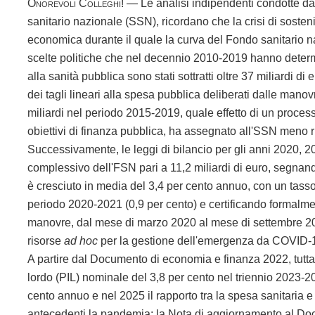
Onorevoli Colleghi!
— Le analisi indipendenti condotte da
sanitario nazionale (SSN), ricordano che la crisi di sosten
economica durante il quale la curva del Fondo sanitario n
scelte politiche che nel decennio 2010-2019 hanno deter
alla sanità pubblica sono stati sottratti oltre 37 miliardi 
dei tagli lineari alla spesa pubblica deliberati dalle man
miliardi nel periodo 2015-2019, quale effetto di un proce
obiettivi di finanza pubblica, ha assegnato all'SSN meno ri
Successivamente, le leggi di bilancio per gli anni 2020, 
complessivo dell'FSN pari a 11,2 miliardi di euro, segna
è cresciuto in media del 3,4 per cento annuo, con un tasso
periodo 2020-2021 (0,9 per cento) e certificando formalmente
manovre, dal mese di marzo 2020 al mese di settembre 20
risorse
ad hoc
per la gestione dell'emergenza da COVID-19,
A partire dal Documento di economia e finanza 2022, tuttav
lordo (PIL) nominale del 3,8 per cento nel triennio 2023-2
cento annuo e nel 2025 il rapporto tra la spesa sanitaria e il 
antecedenti la pandemia; la Nota di aggiornamento al Doc