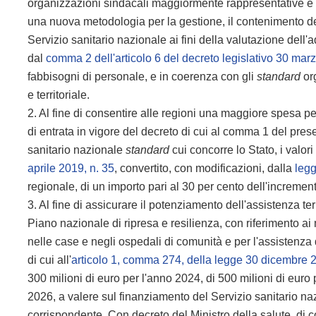
organizzazioni sindacali maggiormente rappresentative e 
una nuova metodologia per la gestione, il contenimento d
Servizio sanitario nazionale ai fini della valutazione dell
dal
comma 2 dell'articolo 6 del decreto legislativo 30 mar
fabbisogni di personale, e in coerenza con gli
standard
org
e territoriale.
2. Al fine di consentire alle regioni una maggiore spesa per 
di entrata in vigore del decreto di cui al comma 1 del pres
sanitario nazionale
standard
cui concorre lo Stato, i valori d
aprile 2019, n. 35
, convertito, con modificazioni, dalla
legg
regionale, di un importo pari al 30 per cento dell'incremen
3. Al fine di assicurare il potenziamento dell'assistenza terri
Piano nazionale di ripresa e resilienza, con riferimento 
nelle case e negli ospedali di comunità e per l'assistenza
di cui all'
articolo 1, comma 274, della legge 30 dicembre 
300 milioni di euro per l'anno 2024, di 500 milioni di euro
2026, a valere sul finanziamento del Servizio sanitario 
corrispondente. Con decreto del Ministro della salute, di c