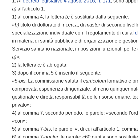
1. Al
decreto legislativo 4 agosto 2016, n. 171
, sono appor
a)
all'articolo 1:
1) al comma 4, la lettera
b)
è sostituita dalla seguente:
«
b)
titolo di dottorato di ricerca, di
master
di secondo livell
specializzazione individuate con il regolamento di cui al
d
in materia di sanità pubblica e di organizzazione e gesti
Servizio sanitario nazionale, in posizioni funzionali per le 
a)»
;
2) la lettera
c)
è abrogata;
3) dopo il comma 5 è inserito il seguente:
«
5
-
bis.
La commissione valuta il
curriculum
formativo e pro
comprovata esperienza dirigenziale, almeno quinquennale, n
gestionale e diretta responsabilità delle risorse umane, te
privato»;
4) al comma 7, secondo periodo, le parole: «secondo l'ord
«con»;
5) al comma 7-
bis
, le parole: «, di cui all'articolo 1, comma
6) al comma 7-
quater
, le parole: «60 punti» sono sostituit