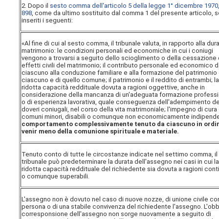
2. Dopo il
sesto comma dell'articolo 5 della legge 1° dicembre 1970,
898
, come da ultimo sostituito dal comma 1 del presente articolo, 
inseriti i seguenti:
«Al fine di cui al sesto comma, il tribunale valuta, in rapporto alla dur
matrimonio: le condizioni personali ed economiche in cui i coniugi
vengono a trovarsi a seguito dello scioglimento o della cessazione 
effetti civili del matrimonio; il contributo personale ed economico 
ciascuno alla conduzione familiare e alla formazione del patrimonio 
ciascuno e di quello comune; il patrimonio e il reddito di entrambi; l
ridotta capacità reddituale dovuta a ragioni oggettive, anche in
considerazione della mancanza di un'adeguata formazione profess
o di esperienza lavorativa, quale conseguenza dell'adempimento de
doveri coniugali, nel corso della vita matrimoniale; l'impegno di cura d
comuni minori, disabili o comunque non economicamente indipende
comportamento complessivamente tenuto da ciascuno in ordin
venir meno della comunione spirituale e materiale.
Tenuto conto di tutte le circostanze indicate nel settimo comma, il
tribunale può predeterminare la durata dell'assegno nei casi in cui l
ridotta capacità reddituale del richiedente sia dovuta a ragioni cont
o comunque superabili.
L'assegno non è dovuto nel caso di nuove nozze, di unione civile con
persona o di una stabile convivenza del richiedente l'assegno. L'obb
corresponsione dell'assegno non sorge nuovamente a seguito di