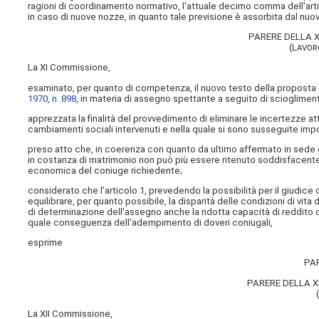
ragioni di coordinamento normativo, l'attuale decimo comma dell'artic
in caso di nuove nozze, in quanto tale previsione è assorbita dal n
PARERE DELLA 
(Lavor
La XI Commissione,
esaminato, per quanto di competenza, il nuovo testo della proposta d
1970, n. 898
, in materia di assegno spettante a seguito di sciogliment
apprezzata la finalità del provvedimento di eliminare le incertezze at
cambiamenti sociali intervenuti e nella quale si sono susseguite im
preso atto che, in coerenza con quanto da ultimo affermato in sede gi
in costanza di matrimonio non può più essere ritenuto soddisfacente
economica del coniuge richiedente;
considerato che l'articolo 1, prevedendo la possibilità per il giudice 
equilibrare, per quanto possibile, la disparità delle condizioni di vit
di determinazione dell'assegno anche la ridotta capacità di reddito
quale conseguenza dell'adempimento di doveri coniugali,
esprime
PA
PARERE DELLA 
La XII Commissione,