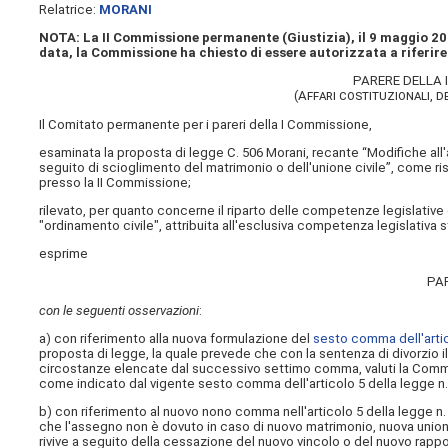
Relatrice:
MORANI
NOTA: La II Commissione permanente (Giustizia), il 9 maggio 2019
data, la Commissione ha chiesto di essere autorizzata a riferir
PARERE DELLA
(Affari costituzionali, d
Il Comitato permanente per i pareri della I Commissione,
esaminata la proposta di legge C. 506 Morani, recante “Modifiche all'
seguito di scioglimento del matrimonio o dell'unione civile”, come r
presso la II Commissione;
rilevato, per quanto concerne il riparto delle competenze legislative
"ordinamento civile", attribuita all'esclusiva competenza legislativa st
esprime
PA
con le seguenti osservazioni
:
a) con riferimento alla nuova formulazione del
sesto comma dell'artic
proposta di legge, la quale prevede che con la sentenza di divorzio il
circostanze elencate dal successivo settimo comma, valuti la Commiss
come indicato dal vigente sesto comma dell'articolo 5 della legge n.
b) con riferimento al nuovo nono comma nell'articolo 5 della legge n. 
che l'assegno non è dovuto in caso di nuovo matrimonio, nuova unione 
rivive a seguito della cessazione del nuovo vincolo o del nuovo rappo