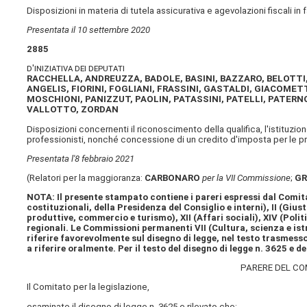
Disposizioni in materia di tutela assicurativa e agevolazioni fiscali in
Presentata il 10 settembre 2020
2885
d'iniziativa dei deputati
RACCHELLA, ANDREUZZA, BADOLE, BASINI, BAZZARO, BELOTTI, 
ANGELIS, FIORINI, FOGLIANI, FRASSINI, GASTALDI, GIACOMETT
MOSCHIONI, PANIZZUT, PAOLIN, PATASSINI, PATELLI, PATER
VALLOTTO, ZORDAN
Disposizioni concernenti il riconoscimento della qualifica, l'istituzion
professionisti, nonché concessione di un credito d'imposta per le prod
Presentata l'8 febbraio 2021
(Relatori per la maggioranza:
CARBONARO
per la VII Commissione
;
GR
NOTA: Il presente stampato contiene i pareri espressi dal Comita
costituzionali, della Presidenza del Consiglio e interni), II (Gius
produttive, commercio e turismo), XII (Affari sociali), XIV (Pol
regionali. Le Commissioni permanenti VII (Cultura, scienza e istr
riferire favorevolmente sul disegno di legge, nel testo trasmess
a riferire oralmente. Per il testo del disegno di legge n. 3625 e d
PARERE DEL CO
Il Comitato per la legislazione,
esaminato il disegno di legge n. 3625 e rilevato che: