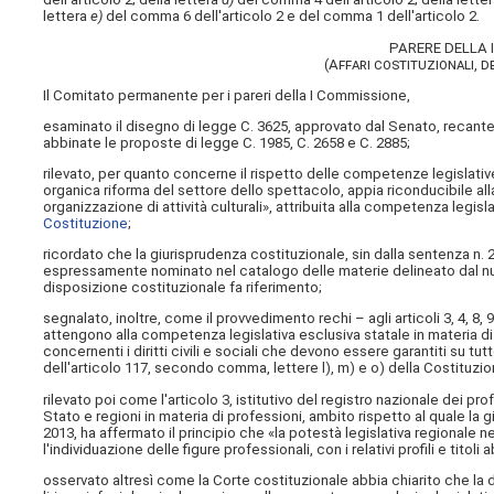
lettera
e)
del comma 6 dell'articolo 2 e del comma 1 dell'articolo 2.
PARERE DELLA
(Affari costituzionali, d
Il Comitato permanente per i pareri della I Commissione,
esaminato il disegno di legge C. 3625, approvato dal Senato, recante 
abbinate le proposte di legge C. 1985, C. 2658 e C. 2885;
rilevato, per quanto concerne il rispetto delle competenze legislati
organica riforma del settore dello spettacolo, appia riconducibile all
organizzazione di attività culturali», attribuita alla competenza legisl
Costituzione
;
ricordato che la giurisprudenza costituzionale, sin dalla sentenza n.
espressamente nominato nel catalogo delle materie delineato dal nuovo
disposizione costituzionale fa riferimento;
segnalato, inoltre, come il provvedimento rechi – agli articoli 3, 4, 8
attengono alla competenza legislativa esclusiva statale in materia di 
concernenti i diritti civili e sociali che devono essere garantiti su tut
dell'articolo 117, secondo comma, lettere l), m) e o) della Costituzio
rilevato poi come l'articolo 3, istitutivo del registro nazionale dei p
Stato e regioni in materia di professioni, ambito rispetto al quale l
2013, ha affermato il principio che «la potestà legislativa regionale 
l'individuazione delle figure professionali, con i relativi profili e titoli
osservato altresì come la Corte costituzionale abbia chiarito che la 