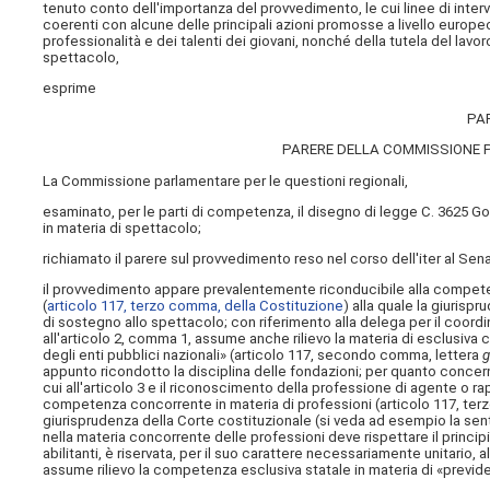
tenuto conto dell'importanza del provvedimento, le cui linee di inter
coerenti con alcune delle principali azioni promosse a livello europeo
professionalità e dei talenti dei giovani, nonché della tutela del lav
spettacolo,
esprime
PA
PARERE DELLA COMMISSIONE P
La Commissione parlamentare per le questioni regionali,
esaminato, per le parti di competenza, il disegno di legge C. 3625 Go
in materia di spettacolo;
richiamato il parere sul provvedimento reso nel corso dell'iter al Sen
il provvedimento appare prevalentemente riconducibile alla competenz
(
articolo 117, terzo comma, della Costituzione
) alla quale la giurisp
di sostegno allo spettacolo; con riferimento alla delega per il coordin
all'articolo 2, comma 1, assume anche rilievo la materia di esclusiv
degli enti pubblici nazionali» (articolo 117, secondo comma, lettera
appunto ricondotto la disciplina delle fondazioni; per quanto concerne
cui all'articolo 3 e il riconoscimento della professione di agente o rap
competenza concorrente in materia di professioni (articolo 117, ter
giurisprudenza della Corte costituzionale (si veda ad esempio la sente
nella materia concorrente delle professioni deve rispettare il principio 
abilitanti, è riservata,
per il suo carattere necessariamente unitario, all
assume rilievo la competenza esclusiva statale in materia di «previ