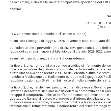
parlamentare, e rilevate le limitate competenze specifiche della XI
esprime
PA
PARERE DELLA 
(Politic
La XIV Commissione (Politiche dell'Unione europea),
esaminato il disegno di legge C. 3625 Governo, e abb., approvato dal 
considerato che il provvedimento di iniziativa governativa, che defin
legge collegati alla manovra di bilancio per il triennio 2023-2025, a n
esaminati in particolare, per i profili di competenza:
l'articolo 1, che, nel ridefinire la cornice giuridica di riferimento d
d'Europa sul valore del patrimonio culturale per la società, fatta a Faro
diritto umano alla conoscenza e all'uso dell'eredità culturale e promuo
nonché la Risoluzione del Parlamento europeo del 7 giugno 2007 sullo
raccomandazioni agli Stati membri rivolte al miglioramento della situa
l'articolo 2, che, nel definire i princìpi e criteri di delega al Governo
lavoratori del settore, richiama in particolare la conformità con la r
sviluppo di competenze chiave per l'apprendimento permanente, e inclu
spettacolo italiano all'estero e ai processi di internazionalizzazione,
collaborazione e scambio, favorendo la mobilità e la circolazione del
internazionale, ferme restando le competenze del Ministero degli affa