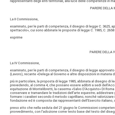
rappresentanti degli enti territoriali, alla luce delle competenze in mat
PARERE DELLA 
La II Commissione,
esaminato, per le parti di competenza, il disegno di legge C. 3625, a
spettacolo», cui sono abbinate le proposte di legge C. 1985, C. 2658 
esprime
PARERE DELLA 
La IV Commissione,
esaminato, per le parti di competenza, il disegno di legge approvato
(Lavoro), recante «Delega al Governo e altre disposizioni in materia d
più in particolare, la proposta di legge 1985, abbinata al disegno di le
prevedendo, al comma 4, che possano essere adibiti a sedi dell'Acca
equitazione di Montelibretti, la caserma «Salvo D'Acquisto» DI Roma e
conservare e tramandare le tradizioni dell'arte equestre; addestrare gl
formare i cavalieri secondo il metodo caprilliano; nonché valorizzare
fondazione ed è composta dai rappresentanti dell'Esercito italiano, d
preso atto che nella seduta del 21 giugno le Commissioni competent
provvedimento, con l'adozione come testo base del testo del disegn