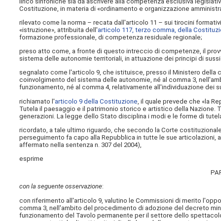
lirico sinfoniche sia da ascrivere alla competenza esclusiva legislat
Costituzione, in materia di «ordinamento e organizzazione amministrati
rilevato come la norma – recata dall'articolo 11 – sui tirocini formativi
«istruzione», attribuita dell'
articolo 117, terzo comma, della Costituz
formazione professionale, di competenza residuale regionale;
preso atto come, a fronte di questo intreccio di competenze, il provve
sistema delle autonomie territoriali, in attuazione dei principi di sussi
segnalato come l'articolo 9, che istituisce, presso il Ministero della 
coinvolgimento del sistema delle autonomie, né al comma 3, nell'a
funzionamento, né al comma 4, relativamente all'individuazione dei 
richiamato l'
articolo 9 della Costituzione
, il quale prevede che «la Re
Tutela il paesaggio e il patrimonio storico e artistico della Nazione. 
generazioni. La legge dello Stato disciplina i modi e le forme di tutela
ricordato, a tale ultimo riguardo, che secondo la Corte costituzionale, 
perseguimento fa capo alla Repubblica in tutte le sue articolazioni, 
affermato nella sentenza n. 307 del 2004),
esprime
PA
con la seguente osservazione
:
con riferimento all'articolo 9, valutino le Commissioni di merito l'op
comma 3, nell'ambito del procedimento di adozione del decreto min
funzionamento del Tavolo permanente per il settore dello spettacolo