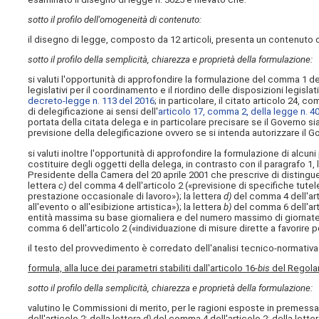
sotto il profilo dell'omogeneità di contenuto:
il disegno di legge, composto da 12 articoli, presenta un contenuto
sotto il profilo della semplicità, chiarezza e proprietà della formulazione:
si valuti l'opportunità di approfondire la formulazione del comma 1 del
legislativi per il coordinamento e il riordino delle disposizioni legisl
decreto-legge n. 113 del 2016
; in particolare, il citato articolo 24, c
di delegificazione ai sensi dell'
articolo 17, comma 2, della legge n. 4
portata della citata delega e in particolare precisare se il Governo si
previsione della delegificazione ovvero se si intenda autorizzare il Go
si valuti inoltre l'opportunità di approfondire la formulazione di alcun
costituire degli oggetti della delega, in contrasto con il paragrafo 1,
Presidente della Camera del 20 aprile 2001 che prescrive di distinguere 
lettera
c)
del comma 4 dell'articolo 2 («previsione di specifiche tutel
prestazione occasionale di lavoro»); la lettera
d)
del comma 4 dell'arti
all'evento o all'esibizione artistica»); la lettera
b)
del comma 6 dell'arti
entità massima su base giornaliera e del numero massimo di giornate 
comma 6 dell'articolo 2 («individuazione di misure dirette a favorire 
il testo del provvedimento è corredato dell'analisi tecnico-normativa
formula, alla luce dei parametri stabiliti dall'articolo 16-
bis
del Regolam
sotto il profilo della semplicità, chiarezza e proprietà della formulazione:
valutino le Commissioni di merito, per le ragioni esposte in premessa,
dell'articolo 2; della lettera
d)
del comma 4 dell'articolo 2; della lette