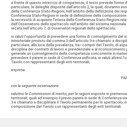
a fronte di questo intreccio di competenze, il testo prevede forme di
particolare, le deleghe disposte dall'articolo 2, le quali, dovranno e
della Conferenza Stato-Regioni, nell'ambito della definizione dei requisit
Conferenza Stato-Regioni in sede di definizione della composizione e
la necessità di acquisire l'intesa della Conferenza Stato-Regioni rela
dell'Osservatorio dello spettacolo nell'ambito del sistema nazionale a
recata nell'articolo 7, di Osservatori regionali dello spettacolo;
si valuti l'opportunità di prevedere una forma di coinvolgimento del 
ministeriale previsto dal comma 3 dell'articolo 9 e chiamato a discipl
particolare, alla luce della prevalenza, tra i compiti del Tavolo, di aspe
disciplina dei contratti di lavoro e previdenziale e al riconoscimento pr
generale un coinvolgimento della competenza concorrente in materia di
prevedere il parere in sede di Conferenza unificata; si valuti altresì
Tavolo con rappresentanti degli enti territoriali,
esprime:
PA
con la seguente osservazione:
valutino le Commissioni di merito, per le ragioni esposte in premess
territoriali, quali ad esempio il previo parere in sede di Conferenza un
3 e chiamato a disciplinare il Tavolo permanente per lo spettacolo, 
composizione del Tavolo con rappresentanti degli enti territoriali.