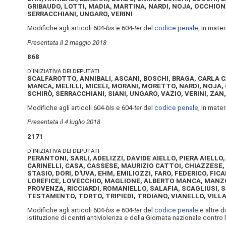
GRIBAUDO, LOTTI, MADIA, MARTINA, NARDI, NOJA, OCCHION
SERRACCHIANI, UNGARO, VERINI
Modifiche agli articoli 604-
bis
e 604-
ter
del
codice penale
, in mate
Presentata il 2 maggio 2018
868
d'iniziativa dei deputati
SCALFAROTTO, ANNIBALI, ASCANI, BOSCHI, BRAGA, CARLA C
MANCA, MELILLI, MICELI, MORANI, MORETTO, NARDI, NOJA,
SCHIRÒ, SERRACCHIANI, SIANI, UNGARO, VAZIO, VERINI, ZAN,
Modifiche agli articoli 604-
bis
e 604-
ter
del
codice penale
, in mate
Presentata il 4 luglio 2018
2171
d'iniziativa dei deputati
PERANTONI, SARLI, ADELIZZI, DAVIDE AIELLO, PIERA AIEL
CARINELLI, CASA, CASSESE, MAURIZIO CATTOI, CHIAZZESE, C
STASIO, DORI, D'UVA, EHM, EMILIOZZI, FARO, FEDERICO, FIC
LOREFICE, LOVECCHIO, MAGLIONE, ALBERTO MANCA, MANZO, M
PROVENZA, RICCIARDI, ROMANIELLO, SALAFIA, SCAGLIUSI, 
TESTAMENTO, TORTO, TRIPIEDI, TROIANO, VIANELLO, VILLA
Modifiche agli articoli 604-
bis
e 604-
ter
del
codice penale
e altre d
istituzione di centri antiviolenza e della Giornata nazionale contro 