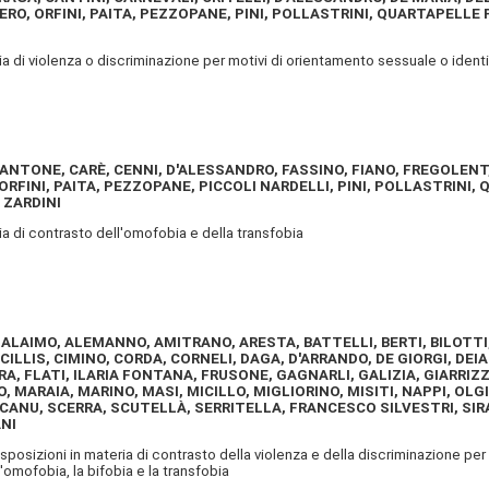
ERO, ORFINI, PAITA, PEZZOPANE, PINI, POLLASTRINI, QUARTAPELLE
ria di violenza o discriminazione per motivi di orientamento sessuale o ident
ANTONE, CARÈ, CENNI, D'ALESSANDRO, FASSINO, FIANO, FREGOLENT
 ORFINI, PAITA, PEZZOPANE, PICCOLI NARDELLI, PINI, POLLASTRIN
 ZARDINI
ria di contrasto dell'omofobia e della transfobia
LO, ALAIMO, ALEMANNO, AMITRANO, ARESTA, BATTELLI, BERTI, BILOT
ILLIS, CIMINO, CORDA, CORNELI, DAGA, D'ARRANDO, DE GIORGI, DEI
ARA, FLATI, ILARIA FONTANA, FRUSONE, GAGNARLI, GALIZIA, GIARRIZZ
ARAIA, MARINO, MASI, MICILLO, MIGLIORINO, MISITI, NAPPI, OLGI
SCANU, SCERRA, SCUTELLÀ, SERRITELLA, FRANCESCO SILVESTRI, SI
NI
isposizioni in materia di contrasto della violenza e della discriminazione pe
l'omofobia, la bifobia e la transfobia