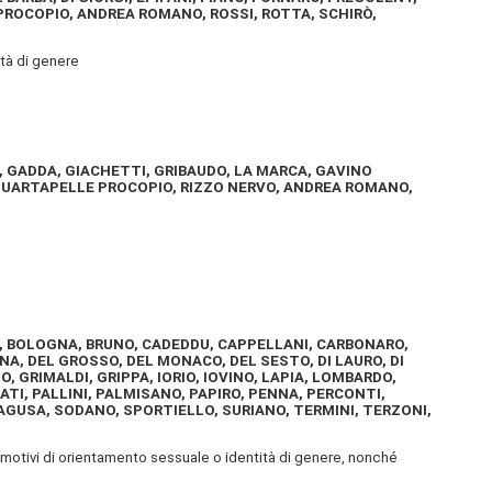
 PROCOPIO, ANDREA ROMANO, ROSSI, ROTTA, SCHIRÒ,
ità di genere
, GADDA, GIACHETTI, GRIBAUDO, LA MARCA, GAVINO
I, QUARTAPELLE PROCOPIO, RIZZO NERVO, ANDREA ROMANO,
TI, BOLOGNA, BRUNO, CADEDDU, CAPPELLANI, CARBONARO,
ANA, DEL GROSSO, DEL MONACO, DEL SESTO, DI LAURO, DI
O, GRIMALDI, GRIPPA, IORIO, IOVINO, LAPIA, LOMBARDO,
ATI, PALLINI, PALMISANO, PAPIRO, PENNA, PERCONTI,
RAGUSA, SODANO, SPORTIELLO, SURIANO, TERMINI, TERZONI,
r motivi di orientamento sessuale o identità di genere, nonché