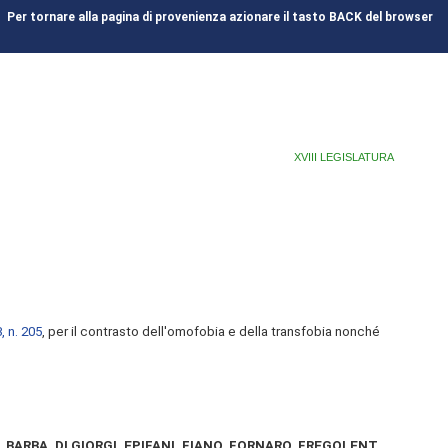
Per tornare alla pagina di provenienza azionare il tasto BACK del browser
XVIII LEGISLATURA
, n. 205
, per il contrasto dell'omofobia e della transfobia nonché
 BARBA, DI GIORGI, EPIFANI, FIANO, FORNARO, FREGOLENT,