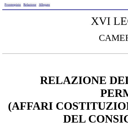
Frontespizio
Relazione
Allegato
XVI L
CAMER
RELAZIONE DE
PER
(AFFARI COSTITUZIO
DEL CONSIG