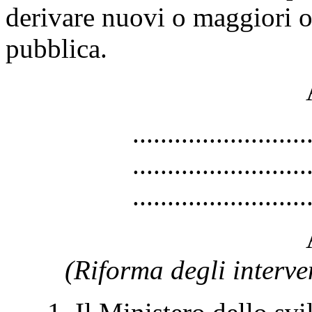
derivare nuovi o maggiori on
pubblica.
.........................
.........................
.........................
(Riforma degli interven