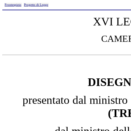
Frontespizio
Progetto di Legge
XVI L
CAMER
DISEGN
presentato dal ministro
(TR
dal ministro de