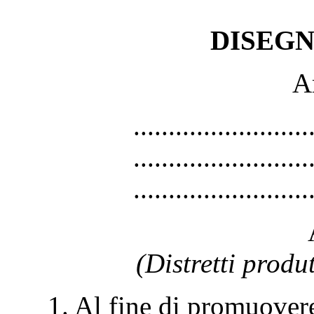
DISEGN
Ar
.........................
.........................
.........................
(Distretti produt
1. Al fine di promuovere l