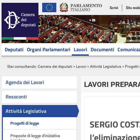
Scrivi
Sito mobi
Deputati
Organi Parlamentari
Lavori
Documenti
Comunica
Stai consultando:
Camera dei deputati
>
Lavori
>
Attività Legislativa
>
Progetti 
Agenda dei Lavori
LAVORI PREPARA
Resoconti
Attività Legislativa
SERGIO COSTA
Progetti di legge
l’eliminazion
Proposte di legge d'iniziativa