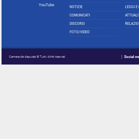
YouTube
NOTIZIE
LEGGI E
COMUNICATI
ATTUALI
DISCORSI
RELAZIO
FOTO/VIDEO
Social m
Camera dei deputati © Tutti i diritti riservati