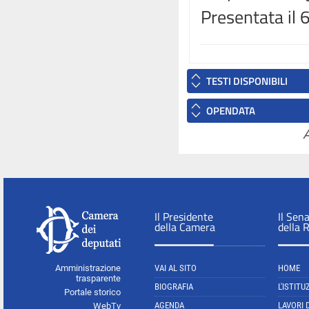
Presentata il
TESTI DISPONIBILI
OPENDATA
A
Il Presidente
Il Sen
della Camera
della 
Amministrazione
VAI AL SITO
HOME
trasparente
BIOGRAFIA
L'ISTITU
Portale storico
AGENDA
LAVORI 
WebTv