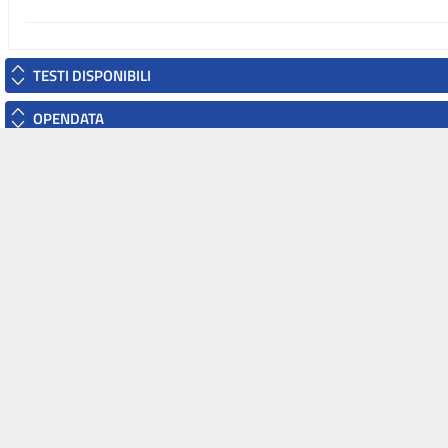
TESTI DISPONIBILI
OPENDATA
A
sidente
Il Senato
Parlamento.it
 Camera
della Repubblica
FIA
L'ISTITUZIONE
PARLAMENTO IN SEDUTA
COMUNE