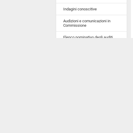
Indagini conoscitive
Audizioni e comunicazioni in
Commissione
Elenco nominativo degli auditi
Comunicazioni e informative
urgenti in Assemblea
Atti del Governo sottoposti a
parere
Il Pre
della
Portale storico
BIOGRA
WebTv