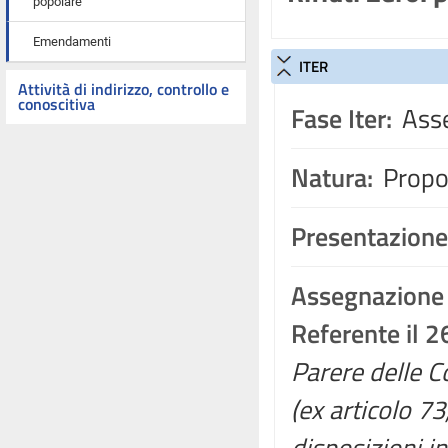
popolare
Emendamenti
ITER
Attività di indirizzo, controllo e
conoscitiva
Fase Iter:
Asse
Natura:
Propos
Presentazione
Assegnazione
Referente il 
Parere delle Co
(ex articolo 7
disposizioni in