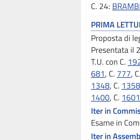
C. 24:
BRAMBIL
PRIMA LETT
Proposta di le
Presentata il
T.U. con C.
19
681
, C.
777
, C
1348
, C.
135
1400
, C.
160
Iter in Commi
Esame in Comm
Iter in Assem