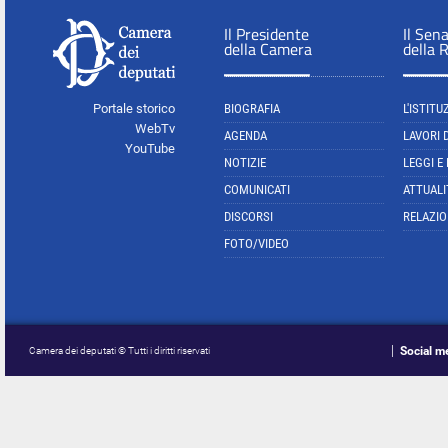
Il Presidente
Il Sen
della Camera
della 
Portale storico
BIOGRAFIA
L'ISTITU
WebTv
AGENDA
LAVORI 
YouTube
NOTIZIE
LEGGI E
COMUNICATI
ATTUALI
DISCORSI
RELAZIO
FOTO/VIDEO
Social m
Camera dei deputati © Tutti i diritti riservati