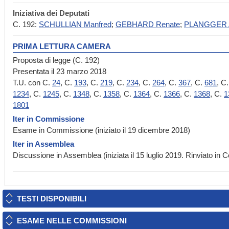
Iniziativa dei Deputati
C. 192:
SCHULLIAN Manfred
;
GEBHARD Renate
;
PLANGGER A
PRIMA LETTURA CAMERA
Proposta di legge (C. 192)
Presentata il 23 marzo 2018
T.U. con C.
24
, C.
193
, C.
219
, C.
234
, C.
264
, C.
367
, C.
681
, C
1234
, C.
1245
, C.
1348
, C.
1358
, C.
1364
, C.
1366
, C.
1368
, C.
1
1801
Iter in Commissione
Esame in Commissione (iniziato il 19 dicembre 2018)
Iter in Assemblea
Discussione in Assemblea (iniziata il 15 luglio 2019. Rinviato in
TESTI DISPONIBILI
ESAME NELLE COMMISSIONI