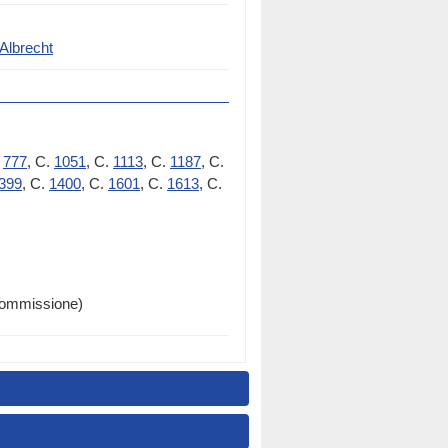
lbrecht
.
777
, C.
1051
, C.
1113
, C.
1187
, C.
399
, C.
1400
, C.
1601
, C.
1613
, C.
 Commissione)