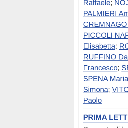
Raffaele
;
NOJ
PALMIERI An
CREMNAGO 
PICCOLI NAR
Elisabetta
;
RO
RUFFINO Dan
Francesco
;
S
SPENA Mari
Simona
;
VITO
Paolo
PRIMA LET