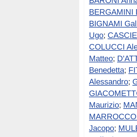
BARONI Anna
BERGAMINI 
BIGNAMI Gal
Ugo
;
CASCIEL
COLUCCI Ale
Matteo
;
D'AT
Benedetta
;
F
Alessandro
;
G
GIACOMETTO
Maurizio
;
MAN
MARROCCO P
Jacopo
;
MULE