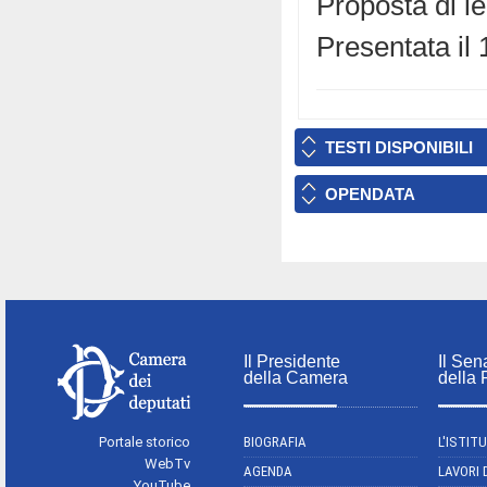
Proposta di l
Presentata il 
TESTI DISPONIBILI
OPENDATA
Il Presidente
Il Sen
della Camera
della
Portale storico
BIOGRAFIA
L'ISTIT
WebTv
AGENDA
LAVORI 
YouTube