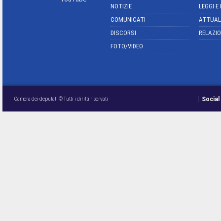
NOTIZIE
LEGGI E
COMUNICATI
ATTUAL
DISCORSI
RELAZIO
FOTO/VIDEO
Social
Camera dei deputati © Tutti i diritti riservati