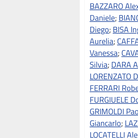
BAZZARO Ale
Daniele
;
BIANC
Diego
;
BISA In
Aurelia
;
CAFFA
Vanessa
;
CAVA
Silvia
;
DARA A
LORENZATO DI
FERRARI Robe
FURGIUELE D
GRIMOLDI Pao
Giancarlo
;
LAZ
LOCATELLI Al