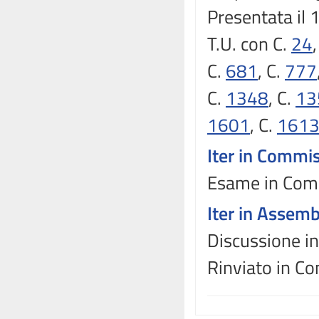
Presentata il
T.U. con C.
24
C.
681
, C.
777
C.
1348
, C.
13
1601
, C.
161
Iter in Commi
Esame in Comm
Iter in Assem
Discussione in
Rinviato in C