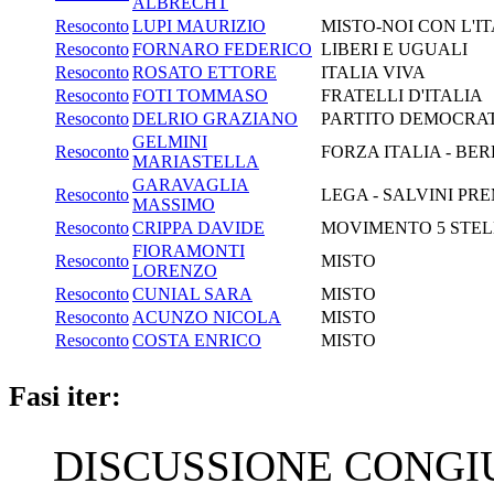
ALBRECHT
Resoconto
LUPI MAURIZIO
MISTO-NOI CON L'
Resoconto
FORNARO FEDERICO
LIBERI E UGUALI
Resoconto
ROSATO ETTORE
ITALIA VIVA
Resoconto
FOTI TOMMASO
FRATELLI D'ITALIA
Resoconto
DELRIO GRAZIANO
PARTITO DEMOCRA
GELMINI
Resoconto
FORZA ITALIA - BE
MARIASTELLA
GARAVAGLIA
Resoconto
LEGA - SALVINI PR
MASSIMO
Resoconto
CRIPPA DAVIDE
MOVIMENTO 5 STEL
FIORAMONTI
Resoconto
MISTO
LORENZO
Resoconto
CUNIAL SARA
MISTO
Resoconto
ACUNZO NICOLA
MISTO
Resoconto
COSTA ENRICO
MISTO
Fasi iter:
DISCUSSIONE CONGIUN