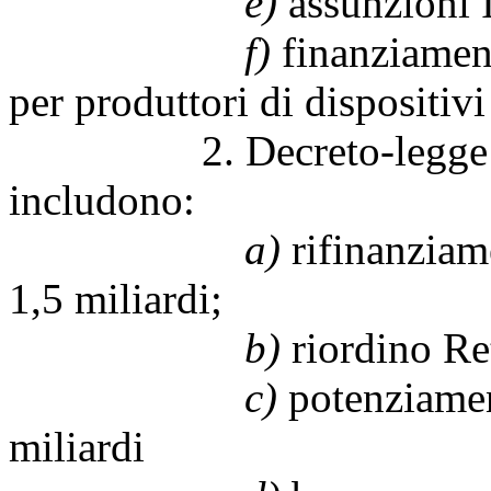
e)
assunzioni I
f)
finanziament
per produttori di dispositiv
2. Decreto-legge Rilan
includono:
a)
rifinanzia
1,5 miliardi;
b)
riordino Ret
c)
potenziament
miliardi