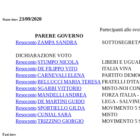
23/09/2020
Stato iter:
Partecipanti allo sv
PARERE GOVERNO
Resoconto
ZAMPA SANDRA
SOTTOSEGRETAR
DICHIARAZIONE VOTO
Resoconto
STUMPO NICOLA
LIBERI E UGUA
Resoconto
DE FILIPPO VITO
ITALIA VIVA
Resoconto
CARNEVALI ELENA
PARTITO DEMO
Resoconto
BELLUCCI MARIA TERESA
FRATELLI D'ITA
Resoconto
SGARBI VITTORIO
MISTO-NOI CON
Resoconto
MANDELLI ANDREA
FORZA ITALIA 
Resoconto
DE MARTINI GUIDO
LEGA - SALVIN
Resoconto
SPORTIELLO GILDA
MOVIMENTO 5 
Resoconto
CUNIAL SARA
MISTO
Resoconto
TRIZZINO GIORGIO
MOVIMENTO 5 
Fasi iter: