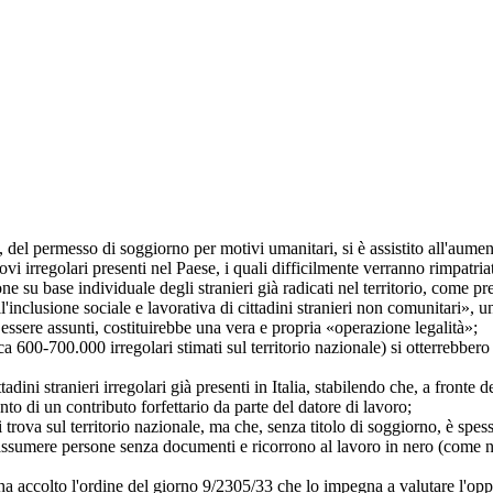
permesso di soggiorno per motivi umanitari, si è assistito all'aumento de
i irregolari presenti nel Paese, i quali difficilmente verranno rimpatria
su base individuale degli stranieri già radicati nel territorio, come pr
clusione sociale e lavorativa di cittadini stranieri non comunitari», un
essere assunti, costituirebbe una vera e propria «operazione legalità»;
700.000 irregolari stimati sul territorio nazionale) si otterrebbero circ
ni stranieri irregolari già presenti in Italia, stabilendo che, a fronte del
to di un contributo forfettario da parte del datore di lavoro;
va sul territorio nazionale, ma che, senza titolo di soggiorno, è spesso c
assumere persone senza documenti e ricorrono al lavoro in nero (come ne
ccolto l'ordine del giorno 9/2305/33 che lo impegna a valutare l'opport