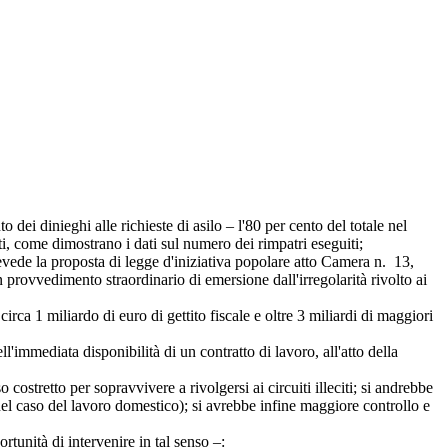
i dinieghi alle richieste di asilo – l'80 per cento del totale nel
ti, come dimostrano i dati sul numero dei rimpatri eseguiti;
evede la proposta di legge d'iniziativa popolare atto Camera n. 13,
 provvedimento straordinario di emersione dall'irregolarità rivolto ai
a 1 miliardo di euro di gettito fiscale e oltre 3 miliardi di maggiori
l'immediata disponibilità di un contratto di lavoro, all'atto della
ostretto per sopravvivere a rivolgersi ai circuiti illeciti; si andrebbe
l caso del lavoro domestico); si avrebbe infine maggiore controllo e
unità di intervenire in tal senso –: