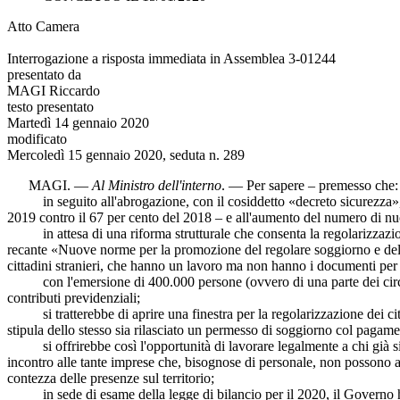
Atto Camera
Interrogazione a risposta immediata in Assemblea 3-01244
presentato da
MAGI Riccardo
testo presentato
Martedì 14 gennaio 2020
modificato
Mercoledì 15 gennaio 2020, seduta n. 289
MAGI
. —
Al Ministro dell'interno
. — Per sapere – premesso che:
in seguito all'abrogazione, con il cosiddetto «decreto sicurezza», del 
2019 contro il 67 per cento del 2018 – e all'aumento del numero di nuov
in attesa di una riforma strutturale che consenta la regolarizzazione 
recante «Nuove norme per la promozione del regolare soggiorno e dell'in
cittadini stranieri, che hanno un lavoro ma non hanno i documenti per 
con l'emersione di 400.000 persone (ovvero di una parte dei circa 600-
contributi previdenziali;
si tratterebbe di aprire una finestra per la regolarizzazione dei cittadi
stipula dello stesso sia rilasciato un permesso di soggiorno col pagamen
si offrirebbe così l'opportunità di lavorare legalmente a chi già si tro
incontro alle tante imprese che, bisognose di personale, non possono 
contezza delle presenze sul territorio;
in sede di esame della legge di bilancio per il 2020, il Governo ha a