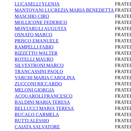
LUCASELLI YLENJA
FRATEL
MANTOVANI LUCREZIA MARIA BENEDETTA
FRATEL
MASCHIO CIRO
FRATEL
MOLLICONE FEDERICO
FRATEL
MONTARULI AUGUSTA
FRATEL
OSNATO MARCO
FRATEL
PRISCO EMANUELE
FRATEL
RAMPELLI FABIO
FRATEL
RIZZETTO WALTER
FRATEL
ROTELLI MAURO
FRATEL
SILVESTRONI MARCO
FRATEL
TRANCASSINI PAOLO
FRATEL
VARCHI MARIA CAROLINA
FRATEL
ZUCCONI RICCARDO
FRATEL
MELONI GIORGIA
FRATEL
ACQUAROLI FRANCESCO
FRATEL
BALDINI MARIA TERESA
FRATEL
BELLUCCI MARIA TERESA
FRATEL
BUCALO CARMELA
FRATEL
BUTTI ALESSIO
FRATEL
CAIATA SALVATORE
FRATEL