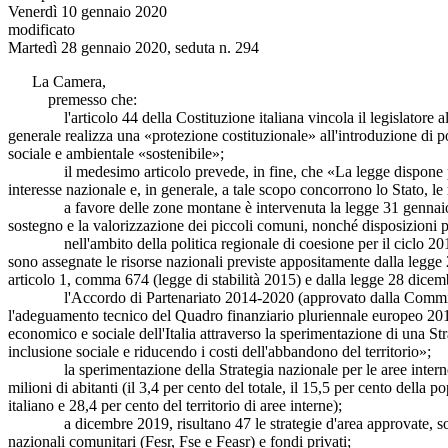
Venerdì 10 gennaio 2020
modificato
Martedì 28 gennaio 2020, seduta n. 294
La Camera,
premesso che:
l'articolo 44 della Costituzione italiana vincola il legislatore al ris
generale realizza una «protezione costituzionale» all'introduzione di 
sociale e ambientale «sostenibile»;
il medesimo articolo prevede, in fine, che «La legge dispone provv
interesse nazionale e, in generale, a tale scopo concorrono lo Stato, le 
a favore delle zone montane è intervenuta la legge 31 gennaio 1994
sostegno e la valorizzazione dei piccoli comuni, nonché disposizioni pe
nell'ambito della politica regionale di coesione per il ciclo 2014-202
sono assegnate le risorse nazionali previste appositamente dalla legg
articolo 1, comma 674 (legge di stabilità 2015) e dalla legge 28 dicem
l'Accordo di Partenariato 2014-2020 (approvato dalla Commissione Eu
l'adeguamento tecnico del Quadro finanziario pluriennale europeo 2014
economico e sociale dell'Italia attraverso la sperimentazione di una S
inclusione sociale e riducendo i costi dell'abbandono del territorio»;
la sperimentazione della Strategia nazionale per le aree interne ha 
milioni di abitanti (il 3,4 per cento del totale, il 15,5 per cento della 
italiano e 28,4 per cento del territorio di aree interne);
a dicembre 2019, risultano 47 le strategie d'area approvate, sono 2
nazionali comunitari (Fesr, Fse e Feasr) e fondi privati;