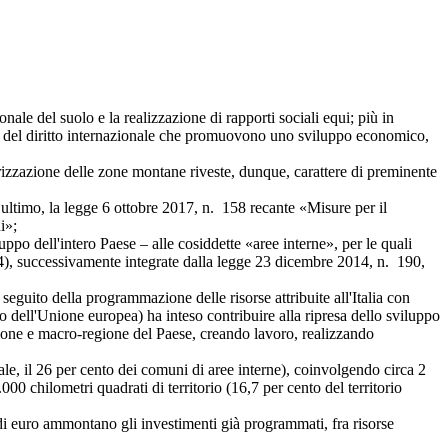
ale del suolo e la realizzazione di rapporti sociali equi; più in
orme del diritto internazionale che promuovono uno sviluppo economico,
azione delle zone montane riveste, dunque, carattere di preminente
imo, la legge 6 ottobre 2017, n. 158 recante «Misure per il
i»;
o dell'intero Paese – alle cosiddette «aree interne», per le quali
14), successivamente integrate dalla legge 23 dicembre 2014, n. 190,
to della programmazione delle risorse attribuite all'Italia con
dell'Unione europea) ha inteso contribuire alla ripresa dello sviluppo
gione e macro-regione del Paese, creando lavoro, realizzando
, il 26 per cento dei comuni di aree interne), coinvolgendo circa 2
000 chilometri quadrati di territorio (16,7 per cento del territorio
 euro ammontano gli investimenti già programmati, fra risorse