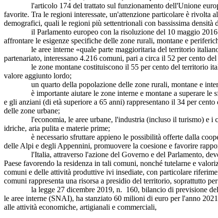
l'articolo 174 del trattato sul funzionamento dell'Unione europea disp
favorite. Tra le regioni interessate, un'attenzione particolare è rivolta 
demografici, quali le regioni più settentrionali con bassissima densità 
il Parlamento europeo con la risoluzione del 10 maggio 2016 sulla 
affrontare le esigenze specifiche delle zone rurali, montane e periferi
le aree interne «quale parte maggioritaria del territorio italiano cara
partenariato, interessano 4.216 comuni, pari a circa il 52 per cento del 
le zone montane costituiscono il 55 per cento del territorio italiano
valore aggiunto lordo;
un quarto della popolazione delle zone rurali, montane e interne del 
è importante aiutare le zone interne e montane a superare le sfide c
e gli anziani (di età superiore a 65 anni) rappresentano il 34 per cento
delle zone urbane;
l'economia, le aree urbane, l'industria (incluso il turismo) e i cit
idriche, aria pulita e materie prime;
è necessario sfruttare appieno le possibilità offerte dalla cooperazio
delle Alpi e degli Appennini, promuovere la coesione e favorire rapport
l'Italia, attraverso l'azione del Governo e del Parlamento, deve pr
Paese favorendo la residenza in tali comuni, nonché tutelarne e valorizza
comuni e delle attività produttive ivi insediate, con particolare riferim
comuni rappresenta una risorsa a presidio del territorio, soprattutto pe
la legge 27 dicembre 2019, n. 160, bilancio di previsione dello Stato
le aree interne (SNAI), ha stanziato 60 milioni di euro per l'anno 2021
alle attività economiche, artigianali e commerciali,