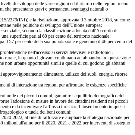
elli di sviluppo delle varie regioni ed il ritardo delle regioni meno
egioni che presentano gravi e permanenti svantaggi naturali o
/2279(INI)) e la risoluzione, approvata il 3 ottobre 2018, su come
montane nelle politiche di sviluppo dell'Unione europea;
essenziali», secondo la classificazione adottata dall'Accordo di
 una superficie pari al 60 per cento del territorio nazionale;
 il 57 per cento della sua popolazione e generano il 46 per cento del
lematiche nell'accesso ai servizi televisivi e radiofonici;
to rurale, in quanto i giovani continuano ad abbandonare queste zone
one non urbane opportunità simili a quelle di cui godono gli abitanti
approvvigionamento alimentare, utilizzo dei suoli, energia, risorse
nti di interazione tra regioni per affrontare le esigenze specifiche
urale dei piccoli comuni, garantire l'equilibrio demografico del
orire l'adozione di misure in favore dei cittadini residenti nei piccoli
amento e da incentivare l'afflusso turistico. L'insediamento in questi
idrogeologico e tutela dei beni comuni;
20-2022, al fine di rafforzare e ampliare la strategia nazionale per
0 milioni all'anno per il 2020, 2021 e 2022 per interventi di sostegno