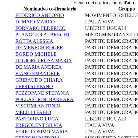
Elenco dei co-firmatari dell'atto
Nominativo co-firmatario
Gruppo
FEDERICO ANTONIO
MOVIMENTO 5 STELL
DI MAIO MARCO
ITALIA VIVA
FORNARO FEDERICO
LIBERI E UGUALI
PLANGGER ALBRECHT
MISTO-MINORANZE L
ROTTA ALESSIA
PARTITO DEMOCRATI
DE MENECH ROGER
PARTITO DEMOCRATI
BORDO MICHELE
PARTITO DEMOCRATI
DI GIORGI ROSA MARIA
PARTITO DEMOCRATI
DE MARIA ANDREA
PARTITO DEMOCRATI
FIANO EMANUELE
PARTITO DEMOCRATI
GRIBAUDO CHIARA
PARTITO DEMOCRATI
LEPRI STEFANO
PARTITO DEMOCRATI
PEZZOPANE STEFANIA
PARTITO DEMOCRATI
POLLASTRINI BARBARA
PARTITO DEMOCRATI
VISCOMI ANTONIO
PARTITO DEMOCRATI
MELILLI FABIO
PARTITO DEMOCRATI
PASTORINO LUCA
LIBERI E UGUALI
FREGOLENT SILVIA
ITALIA VIVA
FERRI COSIMO MARIA
ITALIA VIVA