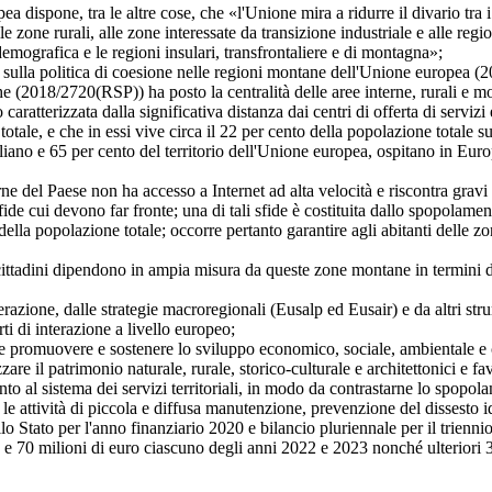
one, tra le altre cose, che «l'Unione mira a ridurre il divario tra i liv
alle zone rurali, alle zone interessate da transizione industriale e alle r
demografica e le regioni insulari, transfrontaliere e di montagna»;
politica di coesione nelle regioni montane dell'Unione europea (2015
che (2018/2720(RSP)) ha posto la centralità delle aree interne, rurali e 
tterizzata dalla significativa distanza dai centri di offerta di servizi 
totale, e che in essi vive circa il 22 per cento della popolazione totale su
 e 65 per cento del territorio dell'Unione europea, ospitano in Europa
Paese non ha accesso a Internet ad alta velocità e riscontra gravi prob
ui devono far fronte; una di tali sfide è costituita dallo spopolamen
 della popolazione totale; occorre pertanto garantire agli abitanti delle z
tadini dipendono in ampia misura da queste zone montane in termini di 
ne, dalle strategie macroregionali (Eusalp ed Eusair) e da altri strume
i di interazione a livello europeo;
omuovere e sostenere lo sviluppo economico, sociale, ambientale e cult
re il patrimonio naturale, rurale, storico-culturale e architettonici e fav
ento al sistema dei servizi territoriali, in modo da contrastarne lo spopol
r le attività di piccola e diffusa manutenzione, prevenzione del dissesto 
 per l'anno finanziario 2020 e bilancio pluriennale per il triennio 20
 e 70 milioni di euro ciascuno degli anni 2022 e 2023 nonché ulteriori 3