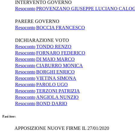
INTERVENTO GOVERNO
Resoconto
PROVENZANO GIUSEPPE LUCIANO CALO
PARERE GOVERNO
Resoconto
BOCCIA FRANCESCO
DICHIARAZIONE VOTO
Resoconto
TONDO RENZO
Resoconto
FORNARO FEDERICO
Resoconto
DI MAIO MARCO
Resoconto
CIABURRO MONICA
Resoconto
BORGHI ENRICO
Resoconto
VIETINA SIMONA
Resoconto
PAROLO UGO
Resoconto
TERZONI PATRIZIA
Resoconto
ANGIOLA NUNZIO
Resoconto
BOND DARIO
Fasi iter:
APPOSIZIONE NUOVE FIRME IL 27/01/2020