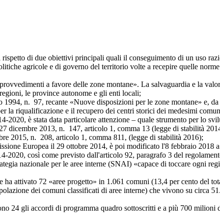
petto di due obiettivi principali quali il conseguimento di un uso razion
politiche agricole e di governo del territorio volte a recepire quelle n
edimenti a favore delle zone montane». La salvaguardia e la valorizz
regioni, le province autonome e gli enti locali;
, n. 97, recante «Nuove disposizioni per le zone montane» e, da ult
r la riqualificazione e il recupero dei centri storici dei medesimi comun
0, è stata data particolare attenzione – quale strumento per lo svilupp
e 27 dicembre 2013, n. 147, articolo 1, comma 13 (legge di stabilità 20
bre 2015, n. 208, articolo 1, comma 811, (legge di stabilità 2016);
ropea il 29 ottobre 2014, è poi modificato l'8 febbraio 2018 a segui
-2020, così come previsto dall'articolo 92, paragrafo 3 del regolamento 
trategia nazionale per le aree interne (SNAI) «capace di toccare ogni re
attivato 72 «aree progetto» in 1.061 comuni (13,4 per cento del totale
popolazione dei comuni classificati di aree interne) che vivono su circa 51.
4 gli accordi di programma quadro sottoscritti e a più 700 milioni di