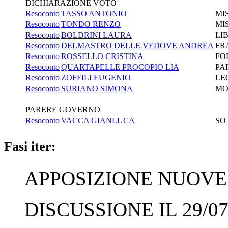
DICHIARAZIONE VOTO
Resoconto
TASSO ANTONIO
MI
Resoconto
TONDO RENZO
MI
Resoconto
BOLDRINI LAURA
LI
Resoconto
DELMASTRO DELLE VEDOVE ANDREA
FR
Resoconto
ROSSELLO CRISTINA
FO
Resoconto
QUARTAPELLE PROCOPIO LIA
PA
Resoconto
ZOFFILI EUGENIO
LE
Resoconto
SURIANO SIMONA
MO
PARERE GOVERNO
Resoconto
VACCA GIANLUCA
SO
Fasi iter:
APPOSIZIONE NUOVE F
DISCUSSIONE IL 29/07