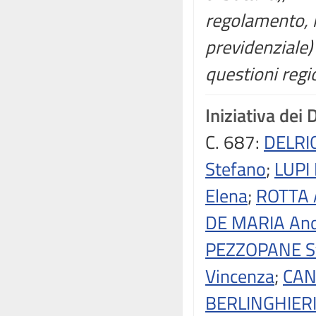
regolamento, r
previdenziale)
questioni regi
Iniziativa dei 
C. 687:
DELRIO
Stefano
;
LUPI 
Elena
;
ROTTA 
DE MARIA An
PEZZOPANE St
Vincenza
;
CAN
BERLINGHIERI