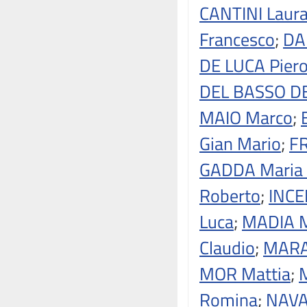
CANTINI Laur
Francesco
;
DA
DE LUCA Pier
DEL BASSO D
MAIO Marco
;
Gian Mario
;
FR
GADDA Maria 
Roberto
;
INCE
Luca
;
MADIA M
Claudio
;
MARAT
MOR Mattia
;
Romina
;
NAVA