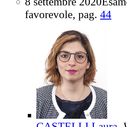
8 settembre 2020
Esame
favorevole
, pag.
44
CASTELLI Laura
, 